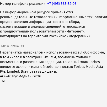
Номер телефона редакции:
+7 (495) 565-32-06
На информационном ресурсе применяются
рекомендательные технологии (информационные технологии
предоставления информации на основе сбора,
систематизации и анализа сведений, относящихся
к предпочтениям пользователей сети «Интернет»,
находящихся на территории Российской Федерации)
СМИ2
SPARROW
INFOX
Перепечатка материалов и использование их в любой форме,
в том числе и в электронных СМИ, возможны только с
письменного разрешения редакции. Товарный знак Forbes
является исключительной собственностью Forbes Media Asia
Pte. Limited. Все права защищены.
AO «АС Рус Медиа»
·
2026
16+