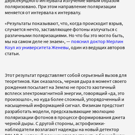
двухсекундного интервала излучение явным образом
поляризовано. При этом направление поляризации
меняется от интервала к интервалу.
«Результаты показывают, что, когда происходит взрыв,
случается нечто, заставляющее фотоны излучаться с
различными поляризациями. Но что бы это могло быть,
мы на самом деле не знаем», —
пояснил доктор Мерлин
Коул из университета Женевы
, один из ведущих авторов
статьи.
Этот результат представляет собой серьезный вызов для
теоретиков. Как оказалось, черная дыра в момент своего
рождения посылает на Землю не просто хаотичный
всплеск электромагнитной энергии, говорящий «да, это
произошло», но куда более сложный, упорядоченный и
насыщенный информацией сигнал. Физикам предстоит
разработать модели, предсказывающие эволюцию
поляризации фотонов в процессе формирования джета
черной дыры. С другой стороны, астрофизики-
наблюдатели возлагают надежды на новый детектор