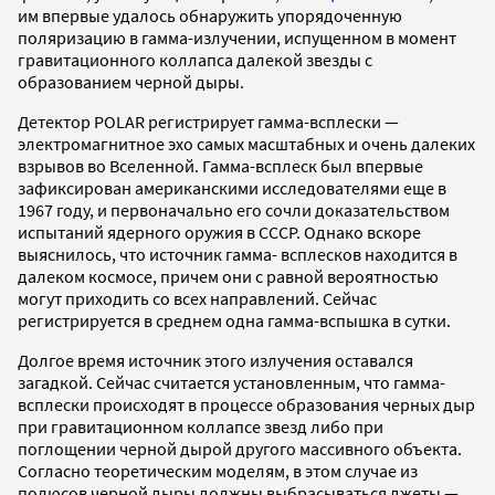
им впервые удалось обнаружить упорядоченную
поляризацию в гамма-излучении, испущенном в момент
гравитационного коллапса далекой звезды с
образованием черной дыры.
Детектор POLAR регистрирует гамма-всплески —
электромагнитное эхо самых масштабных и очень далеких
взрывов во Вселенной. Гамма-всплеск был впервые
зафиксирован американскими исследователями еще в
1967 году, и первоначально его сочли доказательством
испытаний ядерного оружия в СССР. Однако вскоре
выяснилось, что источник гамма- всплесков находится в
далеком космосе, причем они с равной вероятностью
могут приходить со всех направлений. Сейчас
регистрируется в среднем одна гамма-вспышка в сутки.
Долгое время источник этого излучения оставался
загадкой. Сейчас считается установленным, что гамма-
всплески происходят в процессе образования черных дыр
при гравитационном коллапсе звезд либо при
поглощении черной дырой другого массивного объекта.
Согласно теоретическим моделям, в этом случае из
полюсов черной дыры должны выбрасываться джеты —