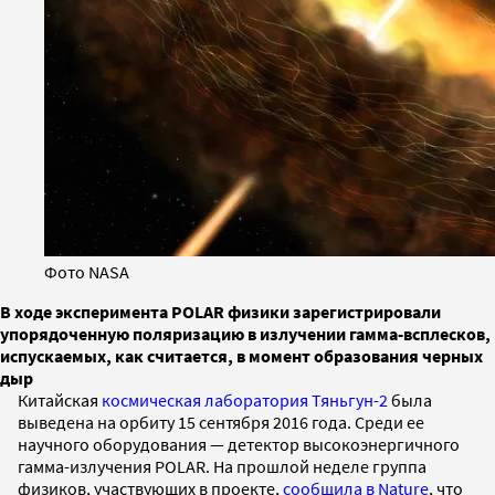
Фото NASA
В ходе эксперимента POLAR физики зарегистрировали
упорядоченную поляризацию в излучении гамма-всплесков,
испускаемых, как считается, в момент образования черных
дыр
Китайская
космическая лаборатория Тяньгун-2
была
выведена на орбиту 15 сентября 2016 года. Среди ее
научного оборудования — детектор высокоэнергичного
гамма-излучения POLAR. На прошлой неделе группа
физиков, участвующих в проекте,
сообщила в Nature
, что