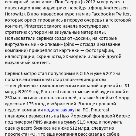
венчурный капиталист Пол Саерра (в 2012-м вернулся в
инвестиционную индустрию, перейдя в фонд Andreessen
Horowitz). В противовес конкурентам из Facebook и Twitter,
которые ориентировались в первую очередь на текстовой
контент, Pinterest с самого начала постулировал
стратегию с упором на визуальные материалы.
Пользователи сервиса создают «доски», на которые
виртуальными «кнопками» (pins — отсюда и название
компании) прикрепляют картинки — фотографии,
иллюстрации, скриншоты, 3D-модели и любой другой
визуальный контент.
Сервис быстро стал популярным в США и уже в 2012-м
попал в элитный клуб стартапов-«единорогов»
— непубличных технологических компаний оценкой от $1
млрд. В 2019 год Pinterest вошел с месячной аудиторией в
250 млн активных пользователей, а также базой из 4 млрд
«досок» и 175 млрд изображений. В конце прошлой
недели компания
подала заявку
на IPO. Pinterest
планирует разместить на Нью-Йоркской фондовой бирже
под тикером PINS акции на сумму $1,5 млрд и получить
оценку всего бизнеса не ниже $12 млрд, следует из
проспекта IPO. Что еще компания рассказала о себе в