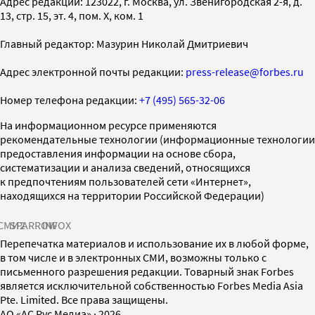
Адрес редакции: 123022, г. Москва, ул. Звенигородская 2-я, д.
13, стр. 15, эт. 4, пом. X, ком. 1
Главный редактор: Мазурин Николай Дмитриевич
Адрес электронной почты редакции:
press-release@forbes.ru
Номер телефона редакции:
+7 (495) 565-32-06
На информационном ресурсе применяются
рекомендательные технологии (информационные технологии
предоставления информации на основе сбора,
систематизации и анализа сведений, относящихся
к предпочтениям пользователей сети «Интернет»,
находящихся на территории Российской Федерации)
СМИ2
SPARROW
INFOX
Перепечатка материалов и использование их в любой форме,
в том числе и в электронных СМИ, возможны только с
письменного разрешения редакции. Товарный знак Forbes
является исключительной собственностью Forbes Media Asia
Pte. Limited. Все права защищены.
AO «АС Рус Медиа»
·
2026