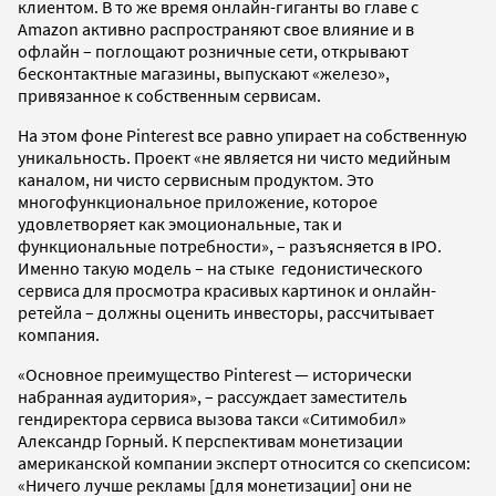
клиентом. В то же время онлайн-гиганты во главе с
Amazon активно распространяют свое влияние и в
офлайн – поглощают розничные сети, открывают
бесконтактные магазины, выпускают «железо»,
привязанное к собственным сервисам.
На этом фоне Pinterest все равно упирает на собственную
уникальность. Проект «не является ни чисто медийным
каналом, ни чисто сервисным продуктом. Это
многофункциональное приложение, которое
удовлетворяет как эмоциональные, так и
функциональные потребности», – разъясняется в IPO.
Именно такую модель – на стыке гедонистического
сервиса для просмотра красивых картинок и онлайн-
ретейла – должны оценить инвесторы, рассчитывает
компания.
«Основное преимущество Pinterest — исторически
набранная аудитория», – рассуждает заместитель
гендиректора сервиса вызова такси «Ситимобил»
Александр Горный. К перспективам монетизации
американской компании эксперт относится со скепсисом:
«Ничего лучше рекламы [для монетизации] они не