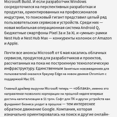
Microsoft Build. И если разработчик Windows
сосредоточился на перспективных разработках и
продуктах, ориентированных на профессионалов
индустрии, то поисковый гигант представил целый ряд
пользовательских сервисов и устройств. Среди них —
новая мобильная операционная система Android Q,
бюджетные смартфоны Pixel 3a и 3a XL и «умные» рамки
Nest Hub и Nest Hub Max — конкуренты колонок от Amazon
и Apple.
Почти все анонсы Microsoft от 6 мая касались облачных
сервисов, продуктов для разработчиков и проектов,
рассчитанных на пока не построенную технологическую
инфраструктуру. Единственным з
аметным нововведением для
пользователей оказался браузер Edge на новом движке Chromium с
поддержкой Mac OS.
— «облака»
Главный драйвер выручки Microsoft теперь
, именно это
направление позволило корпорации на прошлой неделе впервые
достичь капитализации в $1 трлн. Софт для ПК и других устройств как
— тем интереснее
фундамент бизнеса уходит в прошлое
обратное движение Google. Компания, которая
изначально ориентировалась на поиск и другие онлайн-