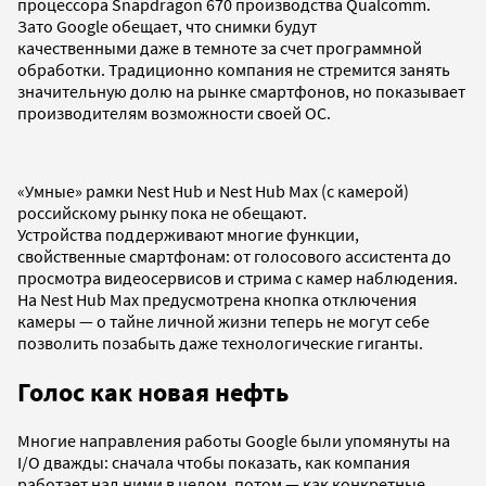
процессора Snapdragon 670 производства Qualcomm.
Зато Google обещает, что снимки будут
качественными даже в темноте за счет программной
обработки. Традиционно компания не стремится занять
значительную долю на рынке смартфонов, но показывает
производителям возможности своей ОС.
«Умные» рамки Nest Hub и Nest Hub Max (с камерой)
российскому рынку пока не обещают.
Устройства поддерживают многие функции,
свойственные смартфонам: от голосового ассистента до
просмотра видеосервисов и стрима с камер наблюдения.
На Nest Hub Max предусмотрена кнопка отключения
камеры — о тайне личной жизни теперь не могут себе
позволить позабыть даже технологические гиганты.
Голос как новая нефть
Многие направления работы Google были упомянуты на
I/O дважды: сначала чтобы показать, как компания
работает над ними в целом, потом — как конкретные