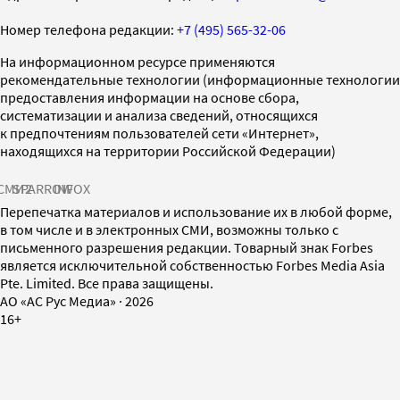
Номер телефона редакции:
+7 (495) 565-32-06
На информационном ресурсе применяются
рекомендательные технологии (информационные технологии
предоставления информации на основе сбора,
систематизации и анализа сведений, относящихся
к предпочтениям пользователей сети «Интернет»,
находящихся на территории Российской Федерации)
СМИ2
SPARROW
INFOX
Перепечатка материалов и использование их в любой форме,
в том числе и в электронных СМИ, возможны только с
письменного разрешения редакции. Товарный знак Forbes
является исключительной собственностью Forbes Media Asia
Pte. Limited. Все права защищены.
AO «АС Рус Медиа»
·
2026
16+