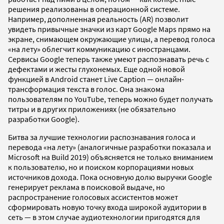
решения реализованы в операционной системе.
Например, дополненная реальность (AR) позволит
увидеть привычные значки из карт Google Maps прямо на
экране, снимающем окружающие улицы, а перевод голоса
«на лету» облегчит коммуникацию с иностранцами.
Сервисы Google теперь также умеют распознавать речь с
дефектами и жесты глухонемых. Еще одной новой
функцией в Android станет Live Caption — онлайн-
трансформация текста в голос. Она знакома
пользователям по YouTube, теперь можно будет получать
титры и в других приложениях (не обязательно
разработки Google).
Битва за лучшие технологии распознавания голоса и
перевода «на лету» (аналогичные разработки показала и
Microsoft на Build 2019) объясняется не только вниманием
к пользователю, но и поиском корпорациями новых
источников дохода. Пока основную долю выручки Google
генерирует реклама в поисковой выдаче, но
распространение голосовых ассистентов может
сформировать новую точку входа широкой аудитории в
сеть — в этом случае аудиотехнологии пригодятся для