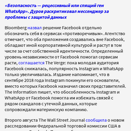
«Безопасность — рецессивный или спящий ген
WhatsApp». Дуров раскритиковал мессенджер за
проблемы с защитой данных
Bloomberg
назвал
решение Facebook отдельно
обозначить себя в сервисах «противоречивым». Агентство
отмечает, что оба приложения создавались вне Facebook,
обладают иной корпоративной культурой и растут в том
числе за счет собственной идентичности. Определенный
уровень независимости от Facebook помогал сервисам
расти,
соглашается
The Verge: пока молодая аудитория
Facebook снижалась, популярность Instagram и WhatsApp
только увеличивалась. Издание напоминает, что в
сентябре 2018 года Instagram покинули его основатели,
вместо которых Facebook назначил своих представителей.
The Information пишет, что обособленность Instagram и
WhatsApp от Facebook помогла им избежать связей с
рядом скандалов с утечкой данных, которые
сопровождали материнскую компанию.
Второго августа The Wall Street Journal
сообщила
о новом
расследовании Федеральной торговой комиссии США в