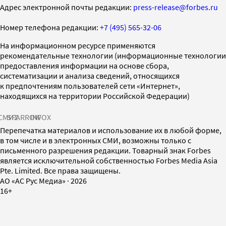
Адрес электронной почты редакции:
press-release@forbes.ru
Номер телефона редакции:
+7 (495) 565-32-06
На информационном ресурсе применяются
рекомендательные технологии (информационные технологии
предоставления информации на основе сбора,
систематизации и анализа сведений, относящихся
к предпочтениям пользователей сети «Интернет»,
находящихся на территории Российской Федерации)
СМИ2
SPARROW
INFOX
Перепечатка материалов и использование их в любой форме,
в том числе и в электронных СМИ, возможны только с
письменного разрешения редакции. Товарный знак Forbes
является исключительной собственностью Forbes Media Asia
Pte. Limited. Все права защищены.
AO «АС Рус Медиа»
·
2026
16+