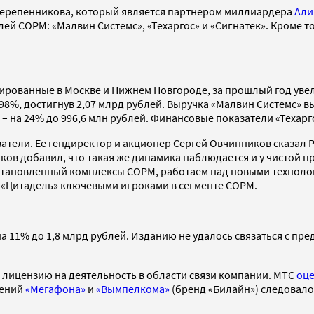
 Черепенникова, который является партнером миллиардера
Али
лей СОРМ: «Малвин Системс», «Техаргос» и «Сигнатек». Кроме 
рованные в Москве и Нижнем Новгороде, за прошлый год увелич
298%, достигнув 2,07 млрд рублей. Выручка «Малвин Системс» в
 – на 24% до 996,6 млн рублей. Финансовые показатели «Техарг
тели. Ее гендиректор и акционер Сергей Овчинников сказал РБК
иков добавил, что такая же динамика наблюдается и у чистой п
 установленный комплексы СОРМ, работаем над новыми технол
и «Цитадель» ключевыми игроками в сегменте СОРМ.
 11% до 1,8 млрд рублей. Изданию не удалось связаться с пр
 лицензию на деятельность в области связи компании. МТС
оц
лений
«Мегафона»
и
«Вымпелкома»
(бренд «Билайн») следовало,