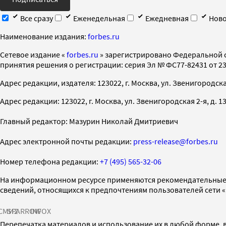
Все сразу
Еженедельная
Ежедневная
Ново
Наименование издания:
forbes.ru
Cетевое издание «
forbes.ru
» зарегистрировано Федеральной 
принятия решения о регистрации: серия Эл № ФС77-82431 от 23 
Адрес редакции, издателя: 123022, г. Москва, ул. Звенигородская 2-
Адрес редакции: 123022, г. Москва, ул. Звенигородская 2-я, д. 13, с
Главный редактор: Мазурин Николай Дмитриевич
Адрес электронной почты редакции:
press-release@forbes.ru
Номер телефона редакции:
+7 (495) 565-32-06
На информационном ресурсе применяются рекомендательные 
сведений, относящихся к предпочтениям пользователей сети 
СМИ2
SPARROW
INFOX
Перепечатка материалов и использование их в любой форме, в