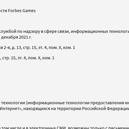
сти Forbes Games
службой по надзору в сфере связи, информационных технолог
декабря 2021 г.
я, д. 13, стр. 15, эт. 4, пом. X, ком. 1
тр. 15, эт. 4, пом. X, ком. 1
технологии (информационные технологии предоставления инф
«Интернет», находящихся на территории Российской Федераци
 том числе и в электронных СМИ, возможны только с письменн