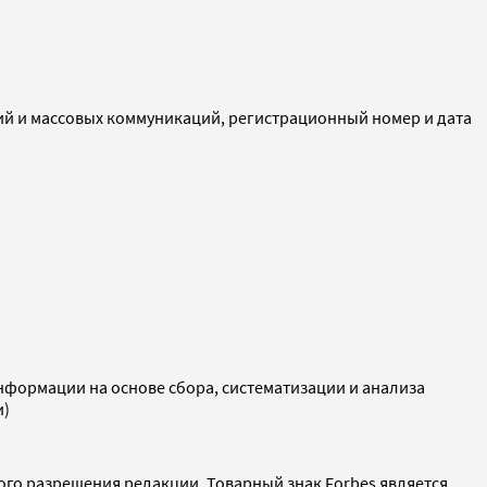
ий и массовых коммуникаций, регистрационный номер и дата
ормации на основе сбора, систематизации и анализа
и)
ого разрешения редакции. Товарный знак Forbes является