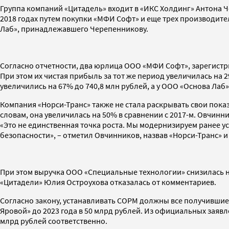
Группа компаний «Цитадель» входит в «ИКС Холдинг» Антона
2018 годах путем покупки «МФИ Софт» и еще трех производите
Лаб», принадлежавшего Черепенникову.
Согласно отчетности, два юрлица ООО «МФИ Софт», зарегистри
При этом их чистая прибыль за тот же период увеличилась на 
увеличились на 67% до 740,8 млн рублей, а у ООО «Основа Лаб»
Компания «Норси-Транс» также не стала раскрывать свои показа
словам, она увеличилась на 50% в сравнении с 2017-м. Овчинн
«Это не единственная точка роста. Мы модернизируем ранее
безопасности», – отметил Овчинников, назвав «Норси-Транс» 
При этом выручка ООО «Специальные технологии» снизилась на
«Цитадели» Юлия Остроухова отказалась от комментариев.
Согласно закону, устанавливать СОРМ должны все получившие
Яровой» до 2023 года в 50 млрд рублей. Из официальных заяв
млрд рублей соответственно.