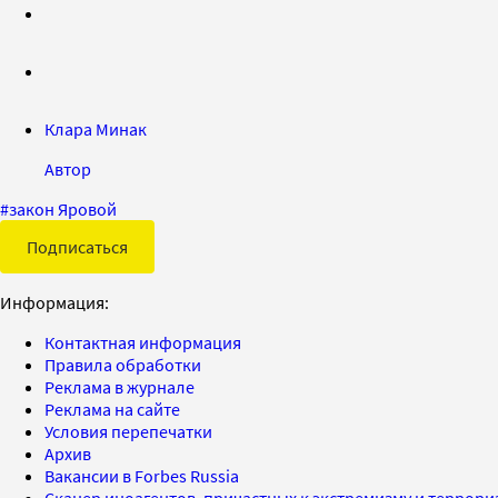
Клара Минак
Автор
#
закон Яровой
Подписаться
Информация:
Контактная информация
Правила обработки
Реклама в журнале
Реклама на сайте
Условия перепечатки
Архив
Вакансии в Forbes Russia
Сканер иноагентов, причастных к экстремизму и террор