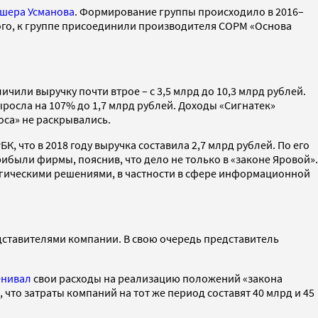
шера Усманова
. Формирование группы происходило в 2016–
того, к группе присоединили производителя СОРМ «Основа
или выручку почти втрое – с 3,5 млрд до 10,3 млрд рублей.
ыросла на 107% до 1,7 млрд рублей. Доходы «Сигнатек»
оса» не раскрывались.
, что в 2018 году выручка составила 2,7 млрд рублей. По его
рибыли фирмы, пояснив, что дело не только в «законе Яровой».
огическими решениями, в частности в сфере информационной
едставителями компании. В свою очередь представитель
енивал
свои расходы на реализацию положений «закона
 что затраты компаний на тот же период составят 40 млрд и 45