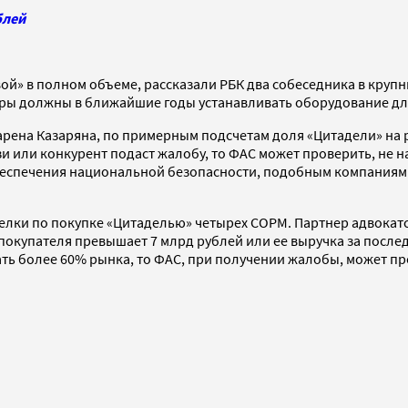
блей
й» в полном объеме, рассказали РБК два собеседника в крупны
ры должны в ближайшие годы устанавливать оборудование дл
арена Казаряна, по примерным подсчетам доля «Цитадели» на 
вязи или конкурент подаст жалобу, то ФАС может проверить, н
е обеспечения национальной безопасности, подобным компаниям
делки по покупке «Цитаделью» четырех СОРМ. Партнер адвокат
покупателя превышает 7 млрд рублей или ее выручка за послед
ать более 60% рынка, то ФАС, при получении жалобы, может пр