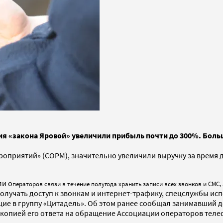
я «закона Яровой» увеличили прибыль почти до 300%. Боль
приятий» (СОРМ), значительно увеличили выручку за время д
ли о
ператоров связи в течение полугода хранить записи всех звонков и СМС,
олучать доступ к звонкам и интернет-трафику, спецслужбы и
щие в группу «Цитадель». Об этом ранее сообщал занимавший
 копией его ответа на обращение Ассоциации операторов теле