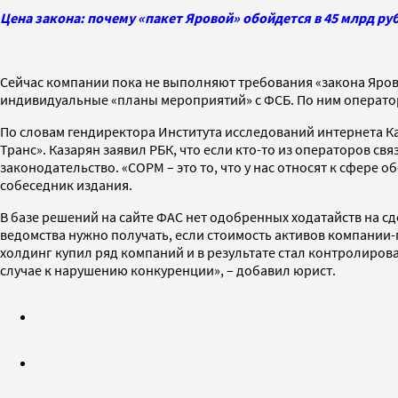
Цена закона: почему «пакет Яровой» обойдется в 45 млрд ру
Сейчас компании пока не выполняют требования «закона Ярово
индивидуальные «планы мероприятий» с ФСБ. По ним операто
По словам гендиректора Института исследований интернета К
Транс». Казарян заявил РБК, что если кто-то из операторов с
законодательство. «СОРМ – это то, что у нас относят к сфер
собеседник издания.
В базе решений на сайте ФАС нет одобренных ходатайств на с
ведомства нужно получать, если стоимость активов компании-
холдинг купил ряд компаний и в результате стал контролиров
случае к нарушению конкуренции», – добавил юрист.