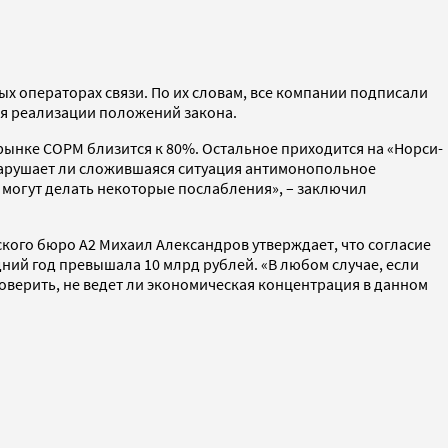
х операторах связи. По их словам, все компании подписали
я реализации положений закона.
рынке СОРМ близится к 80%. Остальное приходится на «Норси-
е нарушает ли сложившаяся ситуация антимонопольное
 могут делать некоторые послабления», – заключил
ского бюро А2 Михаил Александров утверждает, что согласие
ний год превышала 10 млрд рублей. «В любом случае, если
оверить, не ведет ли экономическая концентрация в данном