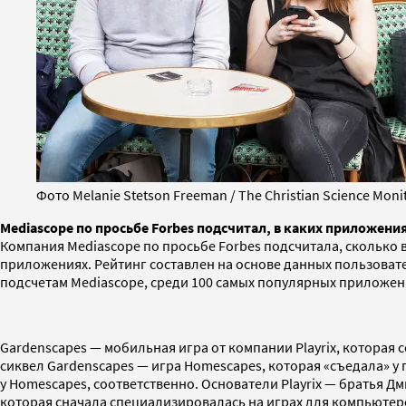
Фото Melanie Stetson Freeman / The Christian Science Monit
Mediascope по просьбе Forbes подсчитал, в каких приложени
Компания Mediascope по просьбе Forbes подсчитала, сколько
приложениях. Рейтинг составлен на основе данных пользовател
подсчетам Mediascope, среди 100 самых популярных приложени
Gardenscapes — мобильная игра от компании Playrix, которая
сиквел Gardenscapes — игра Homescapes, которая «съедала» у п
у Homescapes, соответственно. Основатели Playrix — братья Дм
которая сначала специализировалась на играх для компьютеров