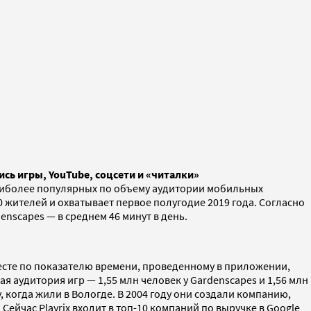
ись игры, YouTube, соцсети и «читалки»
наиболее популярных по объему аудитории мобильных
0 жителей и охватывает первое полугодие 2019 года. Согласно
nscapes — в среднем 46 минут в день.
месте по показателю времени, проведенному в приложении,
я аудитория игр — 1,55 млн человек у Gardenscapes и 1,56 млн
, когда жили в Вологде. В 2004 году они создали компанию,
ейчас Playrix входит в топ-10 компаний по выручке в Google