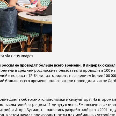
or via Getty Images
я россияне проводят больше всего времени. В лидерах оказал
 времени в среднем российские пользователи проводят в 100 
ей в возрасте 12-64 лет из городов с населением более 100 00
й больше всего времени пользователи проводили в игре Garde
 совмещает в себе жанр головоломки и симулятора. На втором 
ользователей в среднем 41 минуту в день. Ежемесячная активна
итрий и Игорь Бухманы — занялись разработкой игр в 2001 году
, а затем начала производить хиты для мобильных устройств. С