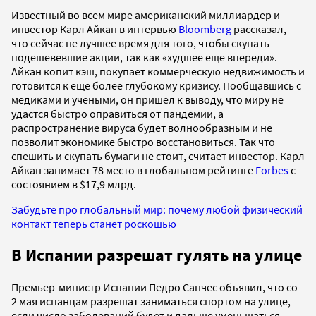
Известный во всем мире американский миллиардер и
инвестор Карл Айкан в интервью
Bloomberg
рассказал,
что сейчас не лучшее время для того, чтобы скупать
подешевевшие акции, так как «худшее еще впереди».
Айкан копит кэш, покупает коммерческую недвижимость и
готовится к еще более глубокому кризису. Пообщавшись с
медиками и учеными, он пришел к выводу, что миру не
удастся быстро оправиться от пандемии, а
распространение вируса будет волнообразным и не
позволит экономике быстро восстановиться. Так что
спешить и скупать бумаги не стоит, считает инвестор. Карл
Айкан занимает 78 место в глобальном рейтинге
Forbes
с
состоянием в $17,9 млрд.
Забудьте про глобальный мир: почему любой физический
контакт теперь станет роскошью
В Испании разрешат гулять на улице
Премьер-министр Испании Педро Санчес объявил, что со
2 мая испанцам разрешат заниматься спортом на улице,
если число заболеваний будет и дальше уменьшаться,