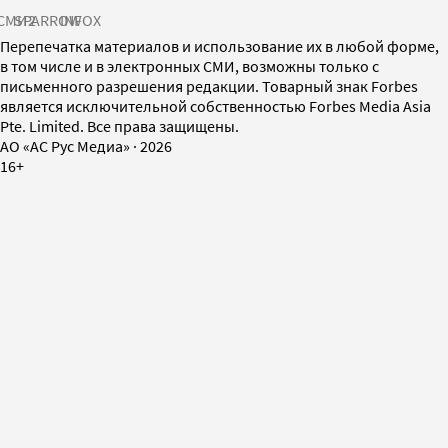
СМИ2
SPARROW
INFOX
Перепечатка материалов и использование их в любой форме,
в том числе и в электронных СМИ, возможны только с
письменного разрешения редакции. Товарный знак Forbes
является исключительной собственностью Forbes Media Asia
Pte. Limited. Все права защищены.
AO «АС Рус Медиа»
·
2026
16+