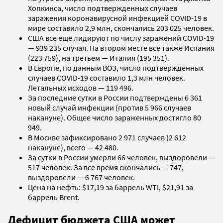
Хопкинса, число подтвержденных случаев
заражения коронавирусной инфекцией COVID-19 в
мире составило 2,9 млн, скончались 203 025 человек.
США все еще лидируют по числу заражений COVID-19
— 939 235 случая. На втором месте все также Испания
(223 759), на третьем — Италия (195 351).
В Европе, по данным ВОЗ, число подтвержденных
случаев COVID-19 составило 1,3 млн человек.
Летальных исходов — 119 496.
За последние сутки в России подтверждены 6 361
новый случай инфекции (против 5 966 случаев
накануне). Общее число зараженных достигло 80
949.
В Москве зафиксировано 2 971 случаев (2 612
накануне), всего — 42 480.
За сутки в России умерли 66 человек, выздоровели —
517 человек. За все время скончались — 747,
выздоровели — 6 767 человек.
Цена на нефть: $17,19 за баррель WTI, $21,91 за
баррель Brent.
Дефицит бюджета США может