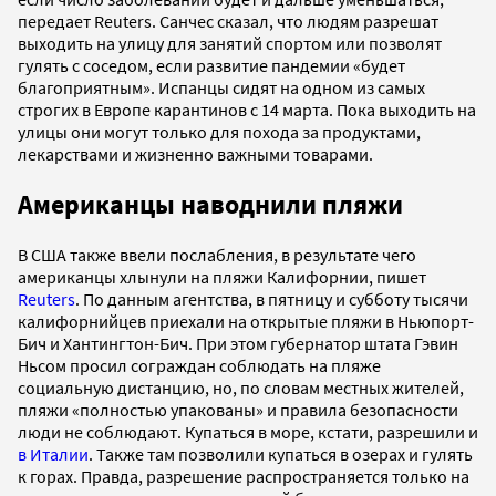
передает Reuters. Санчес сказал, что людям разрешат
выходить на улицу для занятий спортом или позволят
гулять с соседом, если развитие пандемии «будет
благоприятным». Испанцы сидят на одном из самых
строгих в Европе карантинов с 14 марта. Пока выходить на
улицы они могут только для похода за продуктами,
лекарствами и жизненно важными товарами.
Американцы наводнили пляжи
В США также ввели послабления, в результате чего
американцы хлынули на пляжи Калифорнии, пишет
Reuters
. По данным агентства, в пятницу и субботу тысячи
калифорнийцев приехали на открытые пляжи в Ньюпорт-
Бич и Хантингтон-Бич. При этом губернатор штата Гэвин
Ньсом просил сограждан соблюдать на пляже
социальную дистанцию, но, по словам местных жителей,
пляжи «полностью упакованы» и правила безопасности
люди не соблюдают. Купаться в море, кстати, разрешили и
в Италии
. Также там позволили купаться в озерах и гулять
к горах. Правда, разрешение распространяется только на