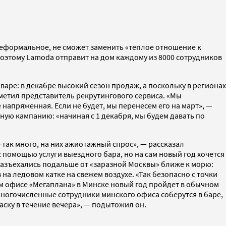
еформальное, не сможет заменить «теплое отношение к
этому Lamoda отправит на дом каждому из 8000 сотрудников
аре: в декабре высокий сезон продаж, а поскольку в регионах
тметил представитель рекрутингового сервиса. «Мы
напряженная. Если не будет, мы перенесем его на март», —
чную кампанию: «начиная с 1 декабря, мы будем давать по
 так много, на них ажиотажный спрос», — рассказал
 помощью услуги выездного бара, но на сам новый год хочется
е разъехались подальше от «заразной Москвы» ближе к морю:
а ледовом катке на свежем воздухе. «Так безопасно с точки
ром офисе «Мегаплана» в Минске новый год пройдет в обычном
многочисленные сотрудники минского офиса соберутся в баре,
аску в течение вечера», — подытожил он.