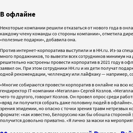
В офлайне
Некоторые компании решили отказаться от нового года в онла
каждому члену команды со стороны компании», отметила дире
«полезные подарки», добавила она.
Против интернет-корпоратива выступили и в HH.ru. Из-за
специ
много продажников, то вывезти всех сотрудников минимум на 
решительно настроены провести корпоратив в 2021 году в офл
заявил он. При этом сотрудники HH.ru и их дети получат подар
одной рекомендации, челленджу или лайфхаку — например, сос
«Многие собираются провести корпоратив в онлайне на всю ком
гендиректор IT-компании «Мегаплан» Сергей Козлов. «Мегапла
чего-то другого, говорит Козлов. Он провел опрос среди рабо
«вряд ли получится собрать даже половину людей в офлайне». 
зрения эпидемии, но опасно с точки зрения травм нетрезвых 
формате: «как известно, Белоруссию как бы обошла стороной 
получится довольно приватно. «Я лично за маски на мероприяти