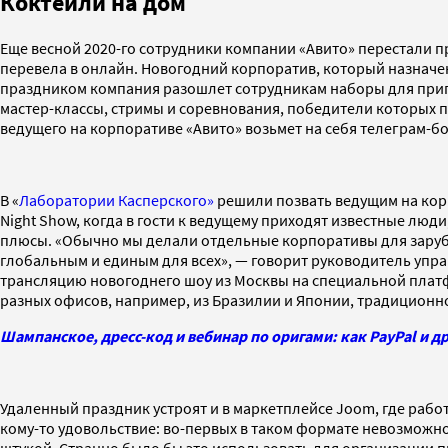
Коктейли на дом
Еще весной 2020-го сотрудники компании «Авито» перестали п
перевела в онлайн. Новогодний корпоратив, который назначен
праздником компания разошлет сотрудникам наборы для пригот
мастер-классы, стримы и соревнования, победители которых по
ведущего на корпоративе «Авито» возьмет на себя телеграм-бот
В «
Лаборатории Касперского»
решили позвать ведущим на корп
Night Show, когда в гости к ведущему приходят известные люд
плюсы. «Обычно мы делали отдельные корпоративы для зарубе
глобальным и единым для всех», — говорит руководитель уп
трансляцию новогоднего шоу из Москвы на специальной платфо
разных офисов, например, из Бразилии и Японии, традиционно
Шампанское, дресс-код и вебинар по оригами: как PayPal и 
Удаленный праздник устроят и в маркетплейсе Joom, где работ
кому-то удовольствие: во-первых в таком формате невозможно
штукой. Странно было бы это использовать для организации 