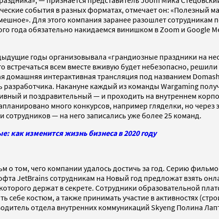
ские события в разных форматах, отмечает он: «Полезный маст
 смешное». Для этого компания заранее разошлет сотрудникам
ого года обязательно накидаемся винишком в Zoom и Google Me
едыдущие годы организовывала «грандиозные праздники на нес
то встречаться всем вместе вживую будет небезопасно, решили
ная домашняя интерактивная трансляция под названием Domash
 разработчика. Накануне каждый из команды Wargaming получ
ивный и поздравительный — и проходить на внутреннем корпо
Запланировано много конкурсов, например гляделки, но через 
и сотрудников — на него записались уже более 25 команд.
: как изменится жизнь бизнеса в 2020 году
м о том, чего компании удалось достичь за год. Серию фильм
офта JetBrains сотрудникам на Новый год предложат взять он
я которого держат в секрете. Сотрудники образовательной пла
ать себе костюм, а также принимать участие в активностях (стр
ководитель отдела внутренних коммуникаций Skyeng Полина Лап