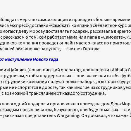
облюдать меры по самоизоляции и проводить больше времени 
виса экспресс-доставки «Самокат» компания сделает конкурс р
 помогают Деду Морозу доставлять подарки, рассказала дирек
с рассказом о том, кем работает мама или папа в «Самокате». «
рудников компания проведет онлайн мастер-класс по приготов
машней обстановке на кухне», — считает Глотова.
т наступление Нового года
и «Цайняо» (логистический оператор, принадлежит Alibaba Gro
трудникам, чтобы поддержать их — они включали в себя футбо
а сотрудники компании получат новые наборы, в которых будут
ые не испортятся в дороге, так как многие из сотрудников уе
 с возможной трансляцией от каждого сотрудника.
а новогодний подарок и
организовала приезд на дом Деда Моро
аждым новым визитом, безусловно, они будут в масках — стил
— рассказал представитель Wargaming. Он добавил, что кажд