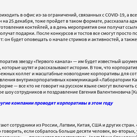
риходить в офис из-за ограничений, связанных с COVID-19, а 
 на 25 декабря, тоже пройдет в таком формате, рассказала а
овления коктейлей, а в день мероприятия они получат ссылку
лучат подарки. После конкурсов и тостов все смогут просто п
: он будет оповещать о начале стримов и активностей, а также
оратив звезду «Первого канала» — им будет известный шоумен
и, которые шутят и рассказывают истории. В том, что корпорат
жных коллег и масштабные новогодние корпоративы для сотру
равления внутрикорпоративных коммуникаций «Лаборатории Ка
рме — все кто не говорит на русском языке смогут включить 
е шоу сотрудников и поздравление Евгения Валентиновича [Ка
другие компании проводят корпоративы в этом году
ают сотрудники из России, Латвии, Китая, США и других стран
 говорить, если собралось больше десяти человек, во-вторых,
праздника», — признается представитель Joom Мика Стецовски