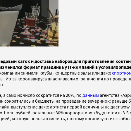
 ледовый каток и доставка наборов для приготовления кокте
изменился формат праздника у IT-компаний в условиях эпид
T-компании снимали клубы, концертные залы или даже
спортко
ны. Из-за коронавируса власти ввели ограничения по проведе
н.
 а само их число сократится на 20%, по
данным
агентства «Аэр
йн сократились и бюджеты на проведение вечеринок: раньше б
онлайн-выступление даже артиста первой величины не даст wow-
 1 млн рублей, остальные 30% корпоративов будут стоить 3-5 
цией, которую нельзя отменять, поэтому организуют их с соб