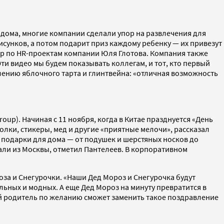
дома, многие компании сделали упор на развлечения для
исунков, а потом подарит приз каждому ребенку — их привезут
тор по HR-проектам компании Юля Глотова. Компания также
Эти видео мы будем показывать коллегам, и тот, кто первый
лению яблочного тарта и глинтвейна: «отличная возможность
up). Начиная с 11 ноября, когда в Китае празднуется «День
лки, стикеры, мед и другие «приятные мелочи», рассказал
 подарки для дома — от подушек и шерстяных носков до
хали из Москвы, отметил Пантелеев. В корпоративном
за и Снегурочки. «Наши Дед Мороз и Снегурочка будут
ьных и модных. А еще Дед Мороз на минуту превратится в
ый родитель по желанию сможет заменить такое поздравление