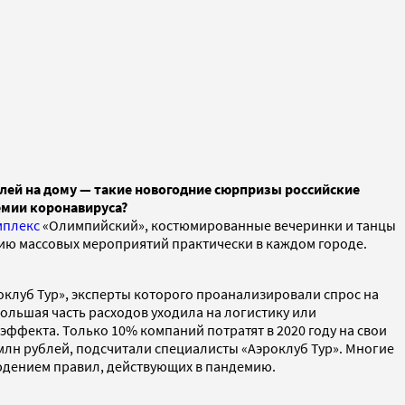
йлей на дому — такие новогодние сюрпризы российские
емии коронавируса?
мплекс
«Олимпийский», костюмированные вечеринки и танцы
нию массовых мероприятий практически в каждом городе.
оклуб Тур», эксперты которого проанализировали спрос на
ольшая часть расходов уходила на логистику или
эффекта. Только 10% компаний потратят в 2020 году на свои
млн рублей, подсчитали специалисты «Аэроклуб Тур». Многие
людением правил, действующих в пандемию.