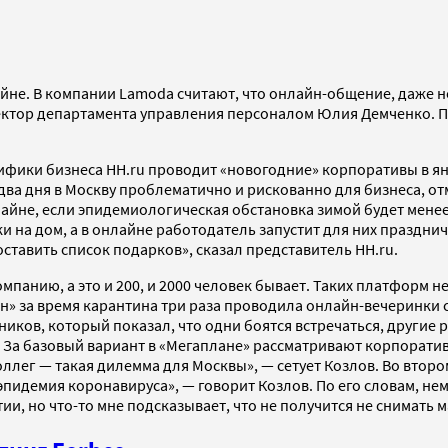
йне. В компании Lamoda считают, что
онлайн-общение, даже н
ктор департамента управления персоналом Юлия Демченко. По
фики бизнеса HH.ru проводит «новогодние» корпоративы в янв
два дня в Москву проблематично и рискованно для бизнеса, о
айне, если эпидемиологическая обстановка зимой будет менее 
ки на дом, а в онлайне работодатель запустит для них праздни
тавить список подарков», сказал представитель HH.ru.
панию, а это и 200, и 2000 человек бывает. Таких платформ не
н» за время карантина три раза проводила онлайн-вечеринки с
тников, который показал, что одни боятся встречаться, други
За базовый вариант в «Мегаплане» рассматривают корпоратив н
коллег — такая дилемма для Москвы», — сетует Козлов. Во вто
эпидемия коронавируса», — говорит Козлов. По его словам, не
и, но что-то мне подсказывает, что не получится не снимать м