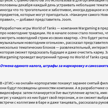
половины декабря каждый день устраивать небольшие тематиче
иногда что-то трогательное и заботливое, иногда дурацкое и
предметов, которые могут пригодиться. «Накануне самого Нов
правил», — добавил представитель Joom.
Разработчик игры World of Tanks — компания Wargaming в пр
про новогодние традиции. Но в начале осени стало понятно, ч
смотреть новогодний стрим из своих квартир. «Это будет уют
музыкальным новогодним огоньком», рассказал представитель
несколько тематических блоков — развлекательный, интеракт
которая сможет предсказать будущее и даже очистить карму. 
Wargaming проведет внутренний турнир по World of Tanks сред
Отмена единого налога, штрафы за маркировку и самозанятые
В «2ГИС» на онлайн-корпоративе покажут заранее снятый филь
они будут посвящены ценностям компании. А в разработчике с
видеоэфира: затем планируется live-выступление артиста, им
игре: у каждого из них будет свой персонаж, и он сможет выбр
встречи с коллегами в баре и даже танцевать, рассказала ру