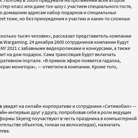
ер-класс или даже ток-шоу с участием специального гостя,
 по домашним адресам набор подарков и специальных
et тоже, но без принуждения к участию и каких-то сложных
колько тысяч человек», рассказал представитель компании
 в Wargaming. 24 декабря 2600 сотрудников компании будут
NY 2021 с забавными видеороликами и конкурсами, а также
ит на дом подарок. Сама трансляция будет включать
ративном портале. «В прямом эфире появится гадалка,
экран монитора», — отметили в компании. Кроме того,
ов увидят на онлайн-корпоративе и сотрудники «Ситимобил» —
лайн-интервью
друг у друга, попробовав себя в роли ведущих
тформы Skyeng поучаствуют в честь праздника в компьютерной
оительстве объектов, гонках на велосипедах), назначать
тева.