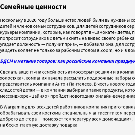
Семейные ценности
Поскольку в 2020 году большинство людей были вынуждены с
детей и членов семьи сотрудников. Для детей сотрудников сер
курьеры компании, которые, как говорят в «Самокате» детям,
попросит сотрудников с детьми снять на видео своего ребенка 
угадает должность — получит приз», — добавила она. Для сот
увидеть коллег не только за рабочим столом в Zoom, но и в до
БДСМ и метание топоров: как российские компании праздную
Сделать акцент «на семейность атмосферы» решили и в компани
холостяка», компания начала рассылать подарочные наборы со
представитель компании Антон Пантелеев. В честь нового год
сладостей детям — в компании выбирали такие продукты, котор
мессенджере «Цайняо» пройдет новогодняя онлайн-вечеринка
В Wargaming
для всех детей работников компания приготовил
обрабатывать свои костюмы специальным антисептиком перед к
доброго доктора — померяет температуру всем домочадцам», 
на бесконтактную доставку подарка.