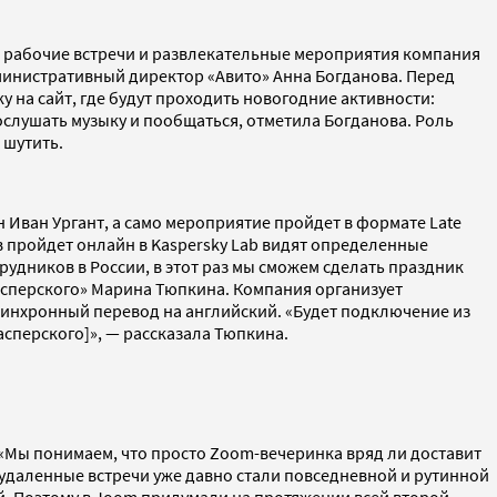
все рабочие встречи и развлекательные мероприятия компания
дминистративный директор «Авито» Анна Богданова. Перед
 на сайт, где будут проходить новогодние активности:
ослушать музыку и пообщаться, отметила Богданова. Роль
 шутить.
 Иван Ургант, а само мероприятие пройдет в формате Late
ив пройдет онлайн в Kaspersky Lab видят определенные
дников в России, в этот раз мы сможем сделать праздник
сперского» Марина Тюпкина. Компания организует
синхронный перевод на английский. «Будет подключение из
сперского]», — рассказала Тюпкина.
. «Мы понимаем, что просто Zoom-вечеринка вряд ли доставит
 удаленные встречи уже давно стали повседневной и рутинной
й
. Поэтому в Joom придумали на протяжении всей второй