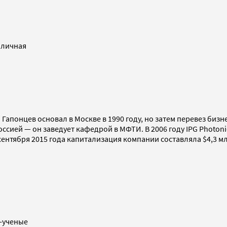
бличная
апонцев основал в Москве в 1990 году, но затем перевез биз
оссией — он заведует кафедрой в МФТИ. В 2006 году IPG Photoni
ентября 2015 года капитализация компании составляла $4,3 м
и-ученые