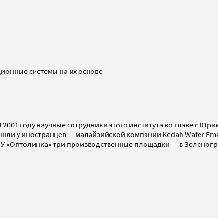
ионные системы на их основе
 2001 году научные сотрудники этого института во главе с Ю
шли у иностранцев — малайзийской компании Kedah Wafer Ema
У «Оптолинка» три производственные площадки — в Зеленогра