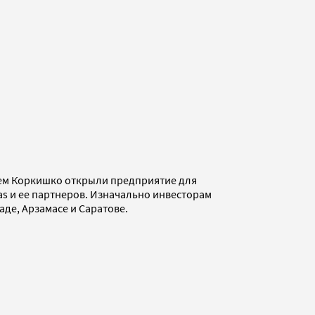
рием Коркишко открыли предприятие для
s и ее партнеров. Изначально инвесторам
де, Арзамасе и Саратове.