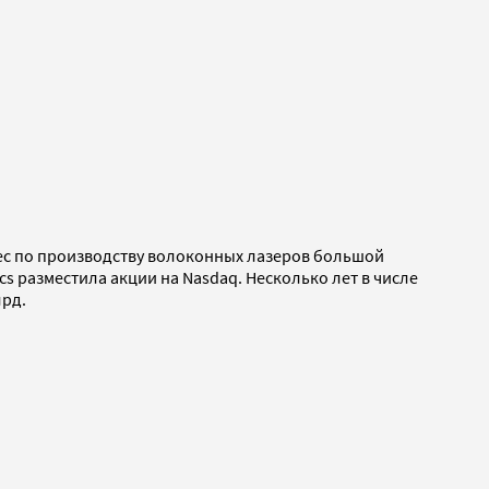
нес по производству волоконных лазеров большой
cs разместила акции на Nasdaq. Несколько лет в числе
лрд.