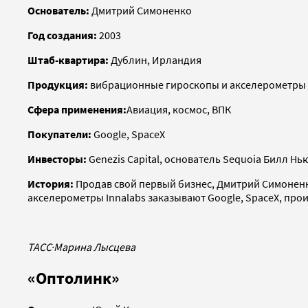
Основатель:
Дмитрий Симоненко
Год создания:
2003
Штаб-квартира:
Дублин, Ирландия
Продукция:
вибрационные гироскопы и акселерометры
Сфера применения:
Авиация, космос, ВПК
Покупатели:
Google, SpaceX
Инвесторы:
Genezis Capital, основатель Sequoia Билл Н
История:
Продав свой первый бизнес, Дмитрий Симоненко
акселерометры Innalabs заказывают Google, SpaceX, про
ТАСС
·
Марина Лысцева
«Оптолинк»