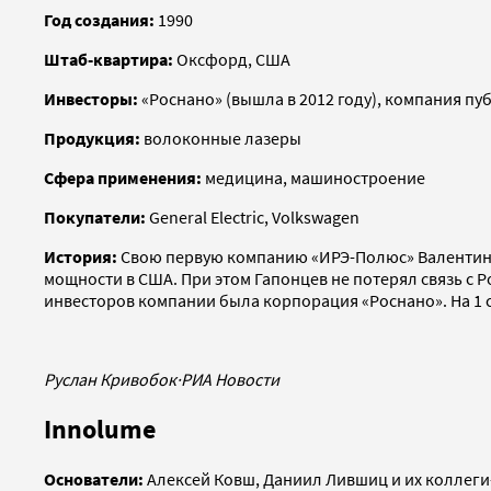
Год создания:
1990
Штаб-квартира:
Оксфорд, США
Инвесторы:
«Роснано» (вышла в 2012 году), компания пу
Продукция:
волоконные лазеры
Сфера применения:
медицина, машиностроение
Покупатели:
General Electric, Volkswagen
История:
Свою первую компанию «ИРЭ-Полюс» Валентин Г
мощности в США. При этом Гапонцев не потерял связь с Р
инвесторов компании была корпорация «Роснано». На 1 с
Руслан Кривобок
·
РИА Новости
Innolume
Основатели:
Алексей Ковш, Даниил Лившиц и их коллег