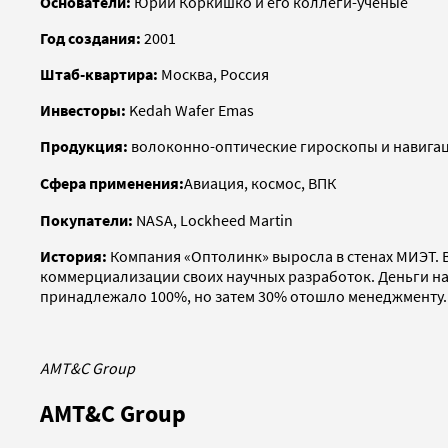
Основатели:
Юрий Коркишко и его коллеги-ученые
Год создания:
2001
Штаб-квартира:
Москва, Россия
Инвесторы:
Kedah Wafer Emas
Продукция:
волоконно-оптические гироскопы и навигац
Сфера применения:
Авиация, космос, ВПК
Покупатели:
NASA, Lockheed Martin
История:
Компания «Оптолинк» выросла в стенах МИЭТ. В
коммерциализации своих научных разработок. Деньги на
принадлежало 100%, но затем 30% отошло менеджменту. 
AMT&C Group
AMT&C Group