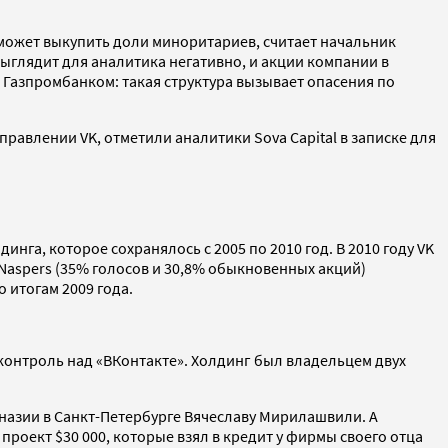
 может выкупить доли миноритариев, считает начальник
ыглядит для аналитика негативно, и акции компании в
 Газпромбанком: такая структура вызывает опасения по
правлении VK, отметили аналитики Sova Capital в записке для
инга, которое сохранялось с 2005 по 2010 год. В 2010 году VK
Naspers (35% голосов и 30,8% обыкновенных акций)
 итогам 2009 года.
контроль над «ВКонтакте». Холдинг был владельцем двух
мназии в Санкт-Петербурге Вячеславу Мирилашвили. А
оект $30 000, которые взял в кредит у фирмы своего отца