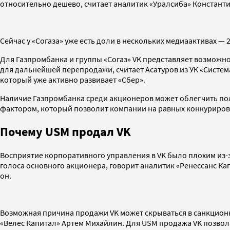
относительно дешево, считает аналитик «Уралсиба» Константи
Сейчас у «Согаза» уже есть доли в нескольких медиаактивах —
Для Газпромбанка и группы «Согаз» VK представляет возможно
для дальнейшей перепродажи, считает Асатуров из УК «Система
который уже активно развивает «Сбер».
Наличие Газпромбанка среди акционеров может облегчить пол
фактором, который позволит компании на равных конкурирова
Почему USM продал VK
Восприятие корпоративного управления в VK было плохим из-
голоса основного акционера, говорит аналитик «Ренессанс Кап
он.
Возможная причина продажи VK может скрываться в санкцион
«Велес Капитал» Артем Михайлин. Для USM продажа VK позвол