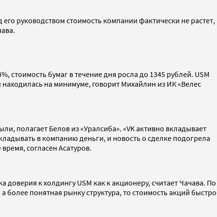
 его руководством стоимость компании фактически не растет,
чава.
%, стоимость бумаг в течение дня росла до 1345 рублей. USM
ки находилась на минимуме, говорит Михайлин из ИК «Велес
ыли, полагает Белов из «Уралсиба». «VK активно вкладывает
вкладывать в компанию деньги, и новость о сделке подогрела
 время, согласен Асатуров.
а доверия к холдингу USM как к акционеру, считает Чачава. По
 а более понятная рынку структура, то стоимость акций быстро