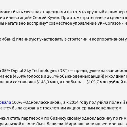
может быть связана с надеждами на то, что крупный акционер
 инвестиций» Сергей Кучин. При этом стратегически сделка в
ы негативно воспримут совместное управление VK «Согазом» и
ромбанк) планируют участвовать в стратегии и корпоративном у
 35% Digital Sky Technologies (DST) — предыдущее название холд
анов (45,4% голосов и 26,7% обыкновенных акций) и холдинг 
ании составляла $148,3 млн, а прибыль — $165,7 млн рублей по
овала
100% «Одноклассников», а к 2014 году получила полный 
такте» была связана с трехлетним акционерным конфликтом.
ожил стать партнером по бизнесу своему однокласснику по ги
аильской школе Льва Левиева. Мирилашвили инвестировал в пр