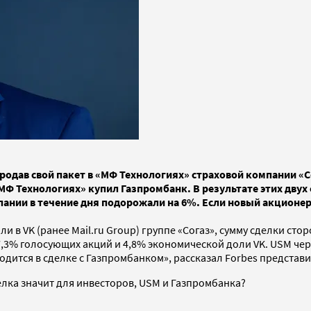
продав свой пакет в «МФ Технологиях» страховой компании «С
 «МФ Технологиях» купил Газпромбанк. В результате этих дв
ии в течение дня подорожали на 6%. Если новый акционер н
и в VK (ранее Mail.ru Group) группе «Согаз», сумму сделки сто
7,3% голосующих акций и 4,8% экономической доли VK. USM ч
одится в сделке с Газпромбанком», рассказал Forbes представ
елка значит для инвесторов, USM и Газпромбанка?