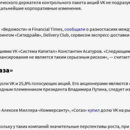
тического держателя контрольного пакета акций VK не подраз
й дальнейшие корпоративные изменения.
«Ведомости» и Financial Times,
сообщали
о разногласиях межд
ингом «Ситидрайв», Delivery Club, сервисом экспресс-доставки
циями УК «Система Капитал» Константин Асатуров. «Следующим
ансирования не является таким серьезным риском», — считает
аза»
доли VK и 25,8% голосующих акций. Его акционерами являются
дным племянником президента Владимира Путина, следует из
» Алексея Миллера «Коммерсанту», «Согаз»
купил
долю VK на ры
скольку у таких компаний значительные перспективы роста, пр