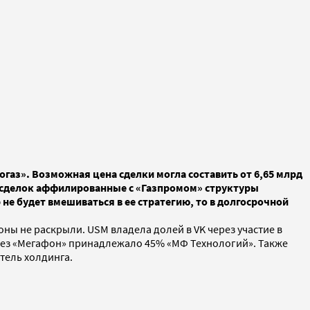
огаз». Возможная цена сделки могла составить от 6,65 млрд
ух сделок аффилированные с «Газпромом» структуры
е будет вмешиваться в ее стратегию, то в долгосрочной
роны не раскрыли. USM владела долей в VK через участие в
ерез «Мегафон» принадлежало 45% «МФ Технологий». Также
итель холдинга.