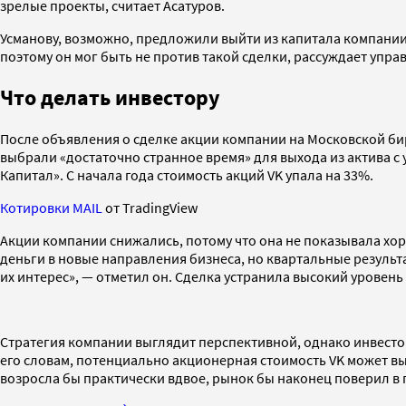
зрелые проекты, считает Асатуров.
Усманову, возможно, предложили выйти из капитала компании 
поэтому он мог быть не против такой сделки, рассуждает упр
Что делать инвестору
После объявления о сделке акции компании на Московской бир
выбрали «достаточно странное время» для выхода из актива с 
Капитал». С начала года стоимость акций VK упала на 33%.
Котировки MAIL
от TradingView
Акции компании снижались, потому что она не показывала хор
деньги в новые направления бизнеса, но квартальные результа
их интерес», — отметил он. Сделка устранила высокий уровень
Стратегия компании выглядит перспективной, однако инвесторы
его словам, потенциально акционерная стоимость VK может выра
возросла бы практически вдвое, рынок бы наконец поверил в 