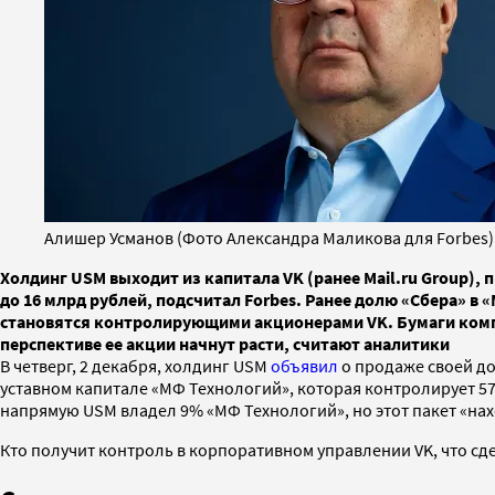
Алишер Усманов (Фото Александра Маликова для Forbes)
Холдинг USM выходит из капитала VK (ранее Mail.ru Group), 
до 16 млрд рублей, подсчитал Forbes. Ранее долю «Сбера» в
становятся контролирующими акционерами VK. Бумаги компан
перспективе ее акции начнут расти, считают аналитики
В четверг, 2 декабря, холдинг USM
объявил
о продаже своей дол
уставном капитале «МФ Технологий», которая контролирует 5
напрямую USM владел 9% «МФ Технологий», но этот пакет «нах
Кто получит контроль в корпоративном управлении VK, что сд