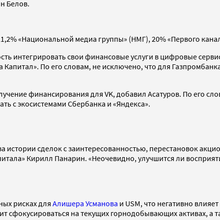
н Белов.
 21,2% «Национальной медиа группы» (НМГ), 20% «Первого канал
сть интегрировать свои финансовые услуги в цифровые сервисы
 Капитал». По его словам, не исключено, что для Газпромбанк
учение финансирования для VK, добавил Асатуров. По его сл
ть с экосистемами Сбербанка и «Яндекса».
за истории сделок с заинтересованностью, перестановок акци
итала» Кирилл Панарин. «Неочевидно, улучшится ли восприятие
ных рисках для
Алишера Усманова
и USM, что негативно влияе
ит сфокусироваться на текущих горнодобывающих активах, а т