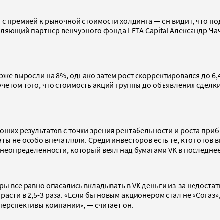
с премией к рыночной стоимости холдинга — он видит, что под
авляющий партнер венчурного фонда LETA Capital Александр Ча
же выросли на 8%, однако затем рост скорректировался до 6,4
учетом того, что стоимость акций группы до объявления сдел
оших результатов с точки зрения рентабельности и роста приб
ты не особо впечатляли. Среди инвесторов есть те, кто готов 
 неопределенности, который веял над бумагами VK в последнее
 все равно опасались вкладывать в VK деньги из-за недостатк
сти в 2,5-3 раза. «Если бы новым акционером стал не «Согаз»,
перспективы компании», — считает он.