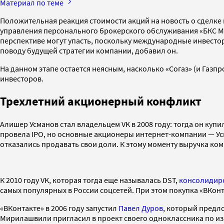
Материал по теме
Положительная реакция стоимости акций на новость о сделке 
управления персонального брокерского обслуживания «БКС Мир
перспективе могут упасть, поскольку международные инвестор
поводу будущей стратегии компании, добавил он.
На данном этапе остается неясным, насколько «Согаз» (и Газп
инвесторов.
Трехлетний акционерный конфликт
Алишер Усманов стал владельцем VK в 2008 году: тогда он купил
провела IPO, но основные акционеры интернет-компании — Усм
отказались продавать свои доли. К этому моменту выручка комп
К 2010 году VK, которая тогда еще называлась DST,
консолидир
самых популярных в России соцсетей. При этом покупка «ВКон
«ВКонтакте» в 2006 году запустил
Павел Дуров
, который предл
Мирилашвили пригласил в проект своего одноклассника по изр