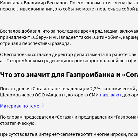
Капитала» Владимир Беспалов. По его словам, хотя смена фак
перспективах компании, это событие может повлечь за собо
Беспалов добавил, что за последнее время ряд медиа, включая 
принадлежит «Сберу» и VK (владеет такси «Ситимобил», каршер
отрицали перспективы развода.
С Беспаловым согласен директор департамента по работе с ак
а с Газпромбанком среди акционеров вопрос дальнейшего фин
Что это значит для Газпромбанка и «Сог
После сделки «Согаз» станет владельцем 2,2% экономической 
Шеломов через ООО «Акцепт», которого СМИ
называют
двоюро
Материал по теме
По словам председателя «Согаза» и предправления «Газпрома
стратегическую.
Присутствовать в интернет-сегменте хотят многие игроки, по