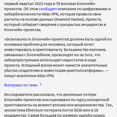
первый квартал 2022 года в 78 взломах блокчейн-
проектов. Об этом
сообщает
компания по шифрованию и
кибербезопасности Atlas VPN, которая провела свои
расчеты на основе данных Slowmist Hacked, проекта,
который собирает сведения о раскрытых инцидентах в
блокчейн-проектах.
«Безопасность блокчейн-проектов должна быть одной из
основных проблем для человека, который хочет
инвестировать в криптовалюту. Большинство взломов,
связанных с блокчейном, происходят из-за того, что
киберпреступники используют недостатки в коде
проекта. Успешный взлом может нанести значительные
убытки создателям и инвесторам криптоплатформы», —
пишут аналитики Atlas VPN.
Материал по теме
Исследователи рассказали, что денежные потери
блокчейн-проектов они оценивали по курсу конкретной
криптовалюты на момент взлома или мошенничества. Так,
экосистема Ethereum потеряла почти $636 млн в 18
инцидентах. Самая большая по размеру ущерба кража