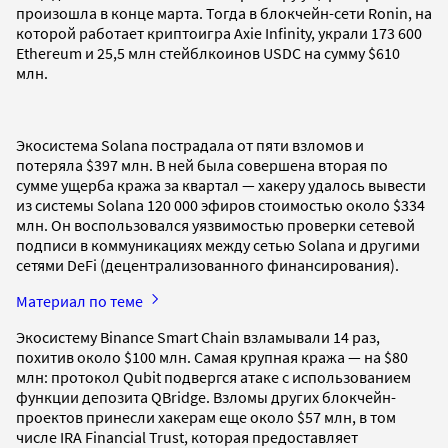
произошла в конце марта. Тогда в блокчейн-сети Ronin, на
которой работает криптоигра Axie Infinity, украли 173 600
Ethereum и 25,5 млн стейблкоинов USDC на сумму $610
млн.
Экосистема Solana пострадала от пяти взломов и
потеряла $397 млн. В ней была совершена вторая по
сумме ущерба кража за квартал — хакеру удалось вывести
из системы Solana 120 000 эфиров стоимостью около $334
млн. Он воспользовался уязвимостью проверки сетевой
подписи в коммуникациях между сетью Solana и другими
сетями DeFi (децентрализованного финансирования).
Материал по теме
Экосистему Binance Smart Chain взламывали 14 раз,
похитив около $100 млн. Самая крупная кража — на $80
млн: протокол Qubit подвергся атаке с использованием
функции депозита QBridge. Взломы других блокчейн-
проектов принесли хакерам еще около $57 млн, в том
числе IRA Financial Trust, которая предоставляет