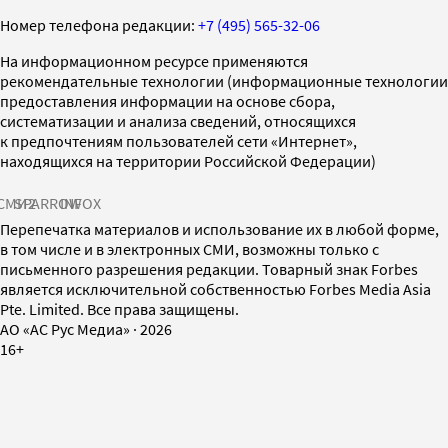
Номер телефона редакции:
+7 (495) 565-32-06
На информационном ресурсе применяются
рекомендательные технологии (информационные технологии
предоставления информации на основе сбора,
систематизации и анализа сведений, относящихся
к предпочтениям пользователей сети «Интернет»,
находящихся на территории Российской Федерации)
СМИ2
SPARROW
INFOX
Перепечатка материалов и использование их в любой форме,
в том числе и в электронных СМИ, возможны только с
письменного разрешения редакции. Товарный знак Forbes
является исключительной собственностью Forbes Media Asia
Pte. Limited. Все права защищены.
AO «АС Рус Медиа»
·
2026
16+