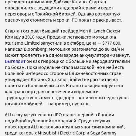
президента компании Дайсуке Катано. Стартап
определился с ведущими андеррайтерами и ведет
переговоры с Токийской биржей. Однако возможную
оценочную стоимость и сроки IPO пока не раскрывает.
Стартап основал бывший трейдер Merrill Lynch Сюхеи
Комацу в 2016 году. Продажи летающего мотоцикла
Xturismo Limited запустили в октябре, цена — $777 000,
написал Bloomberg. Мотоцикл разгоняется до 80 км/ч и
может пролететь на одном заряде аккумулятора 40 минут.
Выглядит
он как гидроцикл с большими аэродвигателями
по бокам. Пока модель не стала массовой, но к ней есть
большой интерес со стороны ближневосточных стран,
утверждает Катано. Xturismo Limited не рассчитан на
полеты на большой высоте. Катано позиционирует его
как транспорт для пересечения водоемов и
труднодоступных мест, где дорог нет или они недоступны
для автомобилей — например, пустынь.
ALI в случае успешного IPO станет первой в Японии
подобной публичной компанией. Среди текущих
инвесторов ALI несколько крупных японских компаний,
среди которых Mitsubishi Electric Corp и Sega Sammy