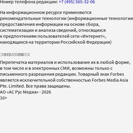
Номер телефона редакции:
+7 (495) 565-32-06
На информационном ресурсе применяются
рекомендательные технологии (информационные технологии
предоставления информации на основе сбора,
систематизации и анализа сведений, относящихся
к предпочтениям пользователей сети «Интернет»,
находящихся на территории Российской Федерации)
СМИ2
SPARROW
INFOX
Перепечатка материалов и использование их в любой форме,
в том числе и в электронных СМИ, возможны только с
письменного разрешения редакции. Товарный знак Forbes
является исключительной собственностью Forbes Media Asia
Pte. Limited. Все права защищены.
AO «АС Рус Медиа»
·
2026
16+