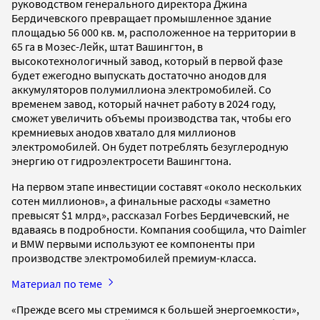
руководством генерального директора Джина
Бердичевского превращает промышленное здание
площадью 56 000 кв. м, расположенное на территории в
65 га в Мозес-Лейк, штат Вашингтон, в
высокотехнологичный завод, который в первой фазе
будет ежегодно выпускать достаточно анодов для
аккумуляторов полумиллиона электромобилей. Со
временем завод, который начнет работу в 2024 году,
сможет увеличить объемы производства так, чтобы его
кремниевых анодов хватало для миллионов
электромобилей. Он будет потреблять безуглеродную
энергию от гидроэлектросети Вашингтона.
На первом этапе инвестиции составят «около нескольких
сотен миллионов», а финальные расходы «заметно
превысят $1 млрд», рассказал Forbes Бердичевский, не
вдаваясь в подробности. Компания сообщила, что Daimler
и BMW первыми используют ее компоненты при
производстве электромобилей премиум-класса.
Материал по теме
«Прежде всего мы стремимся к большей энергоемкости»,