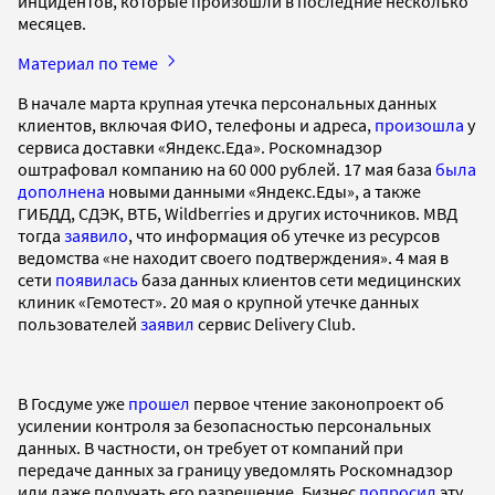
инцидентов, которые произошли в последние несколько
месяцев.
Материал по теме
В начале марта крупная утечка персональных данных
клиентов, включая ФИО, телефоны и адреса,
произошла
у
сервиса доставки «Яндекс.Еда». Роскомнадзор
оштрафовал компанию на 60 000 рублей. 17 мая база
была
дополнена
новыми данными «Яндекс.Еды», а также
ГИБДД, СДЭК, ВТБ, Wildberries и других источников. МВД
тогда
заявило
, что информация об утечке из ресурсов
ведомства «не находит своего подтверждения». 4 мая в
сети
появилась
база данных клиентов сети медицинских
клиник «Гемотест». 20 мая о крупной утечке данных
пользователей
заявил
сервис Delivery Club.
В Госдуме уже
прошел
первое чтение законопроект об
усилении контроля за безопасностью персональных
данных. В частности, он требует от компаний при
передаче данных за границу уведомлять Роскомнадзор
или даже получать его разрешение. Бизнес
попросил
эту