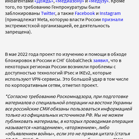
иноагентами
«Дождь»
,
«Медиазону»
и
«Медузу»
. Кроме
того, по требованию Генпрокуратуры были
заблокированы
Twitter
, а также
Facebook
и
Instagram
(принадлежат Meta, которую власти России
признали
экстремистской организацией, ее деятельность
запрещена).
В мае 2022 года проект по изучению и помощи в обходе
блокировок в России и СНГ GlobalCheck
заявил
, что в
некоторых регионах России возникли проблемы с
доступностью технологий IPsec и IKEv2, которые
используют VPN-сервисы. Это большой удар в том числе
по корпоративным сетям, отметил проект.
*Согласно требованию Роскомнадзора, при подготовке
материалов о специальной операции на востоке Украины
все российские СМИ обязаны пользоваться информацией
только из официальных источников РФ. Мы не можем
публиковать материалы, в которых проводимая операция
называется «нападением», «вторжением», либо
«объявлением войны», если это не прямая цитата (статья