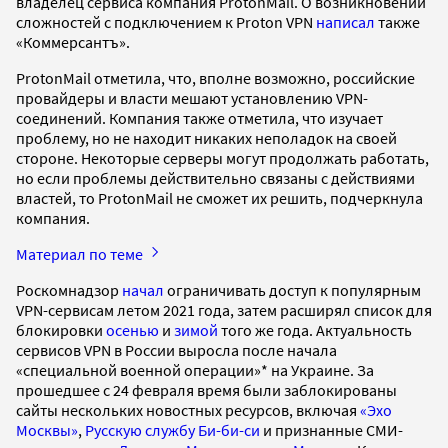
владелец сервиса компания ProtonMail. О возникновении
сложностей с подключением к Proton VPN
написал
также
«Коммерсантъ».
ProtonMail отметила, что, вполне возможно, российские
провайдеры и власти мешают установлению VPN-
соединений. Компания также отметила, что изучает
проблему, но не находит никаких неполадок на своей
стороне. Некоторые серверы могут продолжать работать,
но если проблемы действительно связаны с действиями
властей, то ProtonMail не сможет их решить, подчеркнула
компания.
Материал по теме
Роскомнадзор
начал
ограничивать доступ к популярным
VPN-сервисам летом 2021 года, затем расширял список для
блокировки
осенью
и
зимой
того же года. Актуальность
сервисов VPN в России выросла после начала
«специальной военной операции»* на Украине. За
прошедшее с 24 февраля время были заблокированы
сайты нескольких новостных ресурсов, включая
«Эхо
Москвы»
,
Русскую службу Би-би-си
и признанные СМИ-