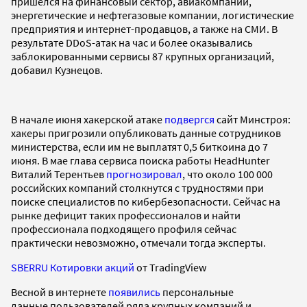
пришелся на финансовый сектор, авиакомпании,
энергетические и нефтегазовые компании, логистические
предприятия и интернет-продавцов, а также на СМИ. В
результате DDoS-атак на час и более оказывались
заблокированными сервисы 87 крупных организаций,
добавил Кузнецов.
В начале июня хакерской атаке
подвергся
сайт Минстроя:
хакеры пригрозили опубликовать данные сотрудников
министерства, если им не выплатят 0,5 биткоина до 7
июня. В мае глава сервиса поиска работы HeadHunter
Виталий Терентьев
прогнозировал
, что около 100 000
российских компаний столкнутся с трудностями при
поиске специалистов по кибербезопасности. Сейчас на
рынке дефицит таких профессионалов и найти
профессионала подходящего профиля сейчас
практически невозможно, отмечали тогда эксперты.
SBERRU Котировки акций
от TradingView
Весной в интернете
появились
персональные
данные пользователей ряда крупных компаний и