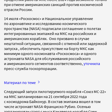
при отмене американских санкций против космической
отрасли России.
14 июля «Роскосмос» и Национальное управление
по аэронавтике и исследованию космического
пространства (NASA) подписали соглашение о полетах
интегрированных экипажей на МКС на российских и
американских кораблях. Оно призвано в случае
нештатной ситуации, связанной с отменой или задержкой
запуска , обеспечить присутствие на борту МКС как
минимум одного космонавта «Роскосмоса» и одного
астронавта NASA для обслуживания российского
и американского сегментов соответственно,
уточнила
пресс-служба госкорпорации.
Материал по теме
Следующий запуск пилотируемого корабля «Союз МС-22»
на МКС запланирован на 21 сентября 2022 года
с космодрома Байконур. В состав экипажа вошел в том
числе астронавт NASA Франциско Рубио. Осенью
запланирован старт с мыса Канаверал корабля Crew