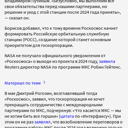
Владимиром Путиным. «Безусловно, мы выполним все
свои обязательства перед нашими партнерами, но
решение и уход с этой станции после 2024 года приняты»,
— сказал он.
Борисов добавил, что к тому времени Роскосмос начнет
формировать Российскую орбитальную служебную
станцию (РОСС), создание которой станет основным
приоритетом для госкорпорации.
NASA не получало официального уведомления от
«Роскосмоса» о выходе из проекта в 2024 году,
заявила
Reuters директор NASA по программе МКС Робин Гейтенс.
Материал по теме
В мае Дмитрий Рогозин, возглавлявший тогда
«Роскосмос», заявил, что госкорпорация не хочет
прекращать сотрудничество с международными
партнерами по МКС, подчеркнув: «Что касается МКС — мы
не хотим бить все горшки» (
цитата
по «Интерфаксу»). При
этом он не раз
заявлял
, что возобновление переговоров о
продлении работы МКС после 2024 года возможно только