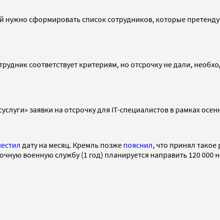
, ей нужно сформировать список сотрудников, которые претен
отрудник соответствует критериям, но отсрочку не дали, необ
суслуги» заявки на отсрочку для IT-специалистов в рамках осен
местил
дату на месяц. Кремль позже
пояснил
, что принял такое
рочную военную службу (1 год) планируется направить 120 000 н