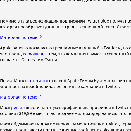
Помимо знака верификации подписчики Twitter Blue получат в
которая преобразует длинные треды в сплошной текст. Стоимост
Материал по теме
Apple ранее отказалась от рекламных кампаний в Twitter и, по
частности,
возмущался
тем, что компания взимает «секретный н
глава Epic Games Тим Суини.
Позже Маск
встретился
с главой Apple Тимом Куком и заявил п
«полностью возобновила» рекламные кампании в Twitter.
Материал по теме
Маск
решил
ввести платную верификацию профилей в Twitter в
составит $19,99 в месяц, но позднее миллиардер написал что ц
Маск обдумывает и другие варианты монетизации Twitter, теря
возможность ввести платные личные сообщения. Функция поз