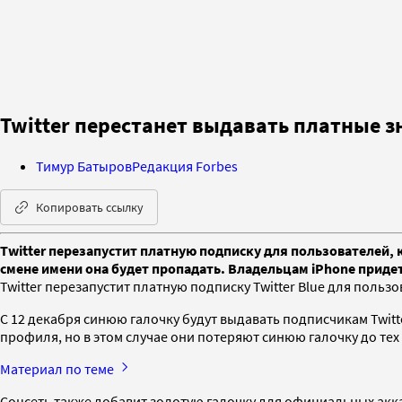
Twitter перестанет выдавать платные
Тимур Батыров
Редакция Forbes
Копировать ссылку
Twitter перезапустит платную подписку для пользователей,
смене имени она будет пропадать. Владельцам iPhone придет
Twitter перезапустит платную подписку Twitter Blue для польз
С 12 декабря синюю галочку будут выдавать подписчикам Twit
профиля, но в этом случае они потеряют синюю галочку до тех п
Материал по теме
Соцсеть также добавит золотую галочку для официальных акк