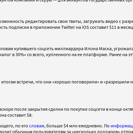
озможность редактировать свои твиты, загружать видео с разр
ь подписки в приложении Twitter на iOS составит $11 в месяц,
 словам купившего соцсеть миллиардера Илона Маска, угрожала 
алог в 30%» со всего, купленного на ее платформе. Ранее на э
о итогам встречи, что они «хорошо поговорили» и «разрешили 
скоре после закрытия сделки по покупке соцсети в конце октя
ена составит $8.
ющего, по его
словам
, больше $4 млн ежедневно. По
информац
волит обычным пользователям за «несколько долларов» отпр