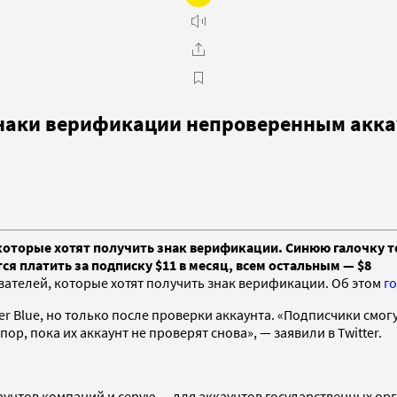
 знаки верификации непроверенным акк
 которые хотят получить знак верификации. Синюю галочку т
ся платить за подписку $11 в месяц, всем остальным — $8
ователей, которые хотят получить знак верификации. Об этом
г
ter Blue, но только после проверки аккаунта. «Подписчики см
ор, пока их аккаунт не проверят снова», — заявили в Twitter.
аунтов компаний и серую — для аккаунтов государственных ор