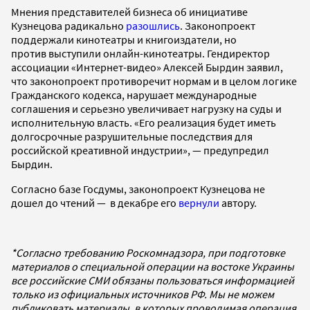
Мнения представителей бизнеса об инициативе
Кузнецова радикально
разошлись
. Законопроект
поддержали кинотеатры и книгоиздатели, но
против выступили онлайн-кинотеатры. Гендиректор
ассоциации «Интернет-видео» Алексей Бырдин заявил,
что законопроект противоречит нормам и в целом логике
Гражданского кодекса, нарушает международные
соглашения и серьезно увеличивает нагрузку на суды и
исполнительную власть. «Его реализация будет иметь
долгосрочные разрушительные последствия для
российской креативной индустрии», — предупредил
Бырдин.
Согласно базе Госдумы, законопроект Кузнецова не
дошел до чтений — в декабре его
вернули
автору.
*Согласно требованию Роскомнадзора, при подготовке
материалов о специальной операции на востоке Украины
все российские СМИ обязаны пользоваться информацией
только из официальных источников РФ. Мы не можем
публиковать материалы, в которых проводимая операция