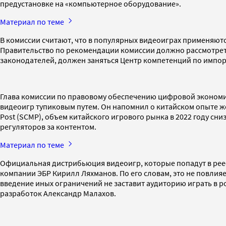
предустановке на «компьютерное оборудование».
Материал по теме
В комиссии считают, что в популярных видеоиграх применяют
Правительство по рекомендации комиссии должно рассмотрет
законодателей, должен заняться Центр компетенций по импо
Глава комиссии по правовому обеспечению цифровой экономи
видеоигр тупиковым путем. Он напомнил о китайском опыте же
Post (SCMP), объем китайского игрового рынка в 2022 году сн
регуляторов за контентом.
Материал по теме
Официальная дистрибьюция видеоигр, которые попадут в рее
компании ЭБР Кирилл Ляхманов. По его словам, это не повлияе
введение иных ограничений не заставит аудиторию играть в р
разработок Александр Малахов.