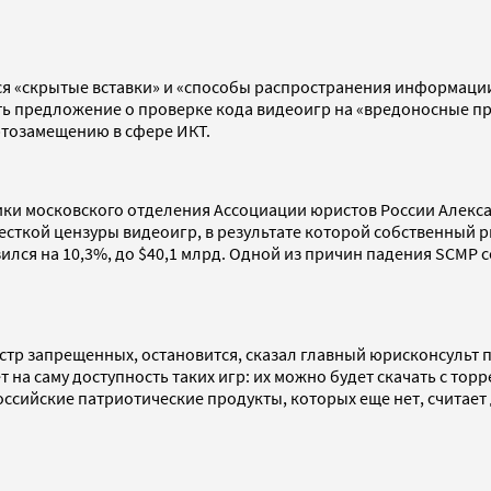
ся «скрытые вставки» и «способы распространения информации
ь предложение о проверке кода видеоигр на «вредоносные пр
ртозамещению в сфере ИКТ.
ки московского отделения Ассоциации юристов России Алекса
сткой цензуры видеоигр, в результате которой собственный р
изился на 10,3%, до $40,1 млрд. Одной из причин падения SCMP
стр запрещенных, остановится, сказал главный юрисконсульт
т на саму доступность таких игр: их можно будет скачать с то
оссийские патриотические продукты, которых еще нет, считае