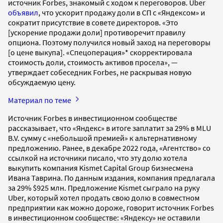
источник Forbes, знакомый с ходом к переговоров. Uber
объявил
, что ускорит продажу доли в СП с «Яндексом» и
сократит присутствие в совете директоров. «Это
[ускорение продажи доли] противоречит правилу
опциона. Поэтому получился новый заход на переговоры
[о цене выкупа]. «Спецоперация»* скорректировала
стоимость доли, стоимость активов просела», —
утверждает собеседник Forbes, не раскрывая новую
обсуждаемую цену.
Материал по теме
Источник Forbes в инвестиционном сообществе
рассказывает, что «Яндекс» в итоге заплатит за 29% в MLU
B.V. сумму с «небольшой премией» к альтернативному
предложению. Ранее, в декабре 2022 года, «Агентство» со
ссылкой на источники писало, что эту долю хотела
выкупить компания Kismet Capital Group бизнесмена
Ивана Таврина. По данным издания, компания предлагала
за 29% $925 млн. Предложение Kismet сыграло на руку
Uber, который хотел продать свою долю в совместном
предприятии как можно дороже, говорит источник Forbes
в инвестиционном сообществе: «Яндексу» не оставили