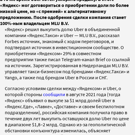
«Яндекс» мог договориться о приобретении доли по более
низкой цене, но «с премией» к альтернативному
предложению. После одобрения сделки компания станет
100%-ным владельцем MLU B.V.
«Яндекс» решил выкупить долю Uber в объединенной
компании «Яндекс.Такси» и Uber — MLU B.V., рассказал
Forbes источник, знакомый с ходом переговоров, и
подтвердил источник в инвестиционном сообществе. О
приобретении «Яндексом» 29% в совместном
предприятии также писал Telegram-канал Brief со ссылкой
на источник. Зарегистрированная в Нидерландах MLU B.V.
управляет такси-бизнесом под брендами «Яндекс.Такси» и
Yango, а также под брендом Uber в России и СНГ.
Согласно условиям сделки между «Яндексом» и Uber, о
которой стороны
сообщили
в августе 2021 года (тогда
«Яндекс» объявил о выкупе за $1 млрд долей Uber в
«Яндекс.Еде», «Лавке», «Доставке» и своем беспилотном
подразделении), российская компания получила право в
течение двух лет выкупить оставшуюся долю Uber по цене
в диапазоне $1,8–2 млрд. Однако из-за геополитической
обстановки конъюнктура изменилась, объясняет