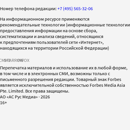
Номер телефона редакции:
+7 (495) 565-32-06
На информационном ресурсе применяются
рекомендательные технологии (информационные технологии
предоставления информации на основе сбора,
систематизации и анализа сведений, относящихся
к предпочтениям пользователей сети «Интернет»,
находящихся на территории Российской Федерации)
СМИ2
SPARROW
INFOX
Перепечатка материалов и использование их в любой форме,
в том числе и в электронных СМИ, возможны только с
письменного разрешения редакции. Товарный знак Forbes
является исключительной собственностью Forbes Media Asia
Pte. Limited. Все права защищены.
AO «АС Рус Медиа»
·
2026
16+