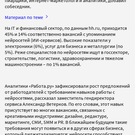
пиарщики, интернет-маркетологи и аналитики, добавил
собеседник.
Материал по теме
На IТ и финансовый сектор, по данным hh.ru, приходится
45% и 14% соответственно вакансий с упоминанием
нейросетей (ИИ-сервисов). Высокие показатели у
электроники (6%), услуг для бизнеса и металлургии (по
5%). Реже специалистов по нейросетям ищут в госсекторе,
строительстве, логистике, здравоохранении и тяжелом
машиностроении – по 1% вакансий.
Аналитики «Работа.ру» зафиксировали рост предложений
от работодателей с требованием навыков работы с
нейросетями, рассказал заместитель гендиректора
сервиса Александр Ветерков. По его словам, этот навык
присутствует во многих вакансиях, связанных с
креативными индустриями: дизайне, редактуре,
маркетинге, СМИ, SMM и PR. В ближайшем будущем такие
требования могут появиться и в других сферах бизнеса,
который диджитализируется: нейросети способствуют