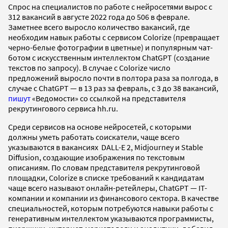
Спрос на специалистов по работе с нейросетями вырос с
312 вакансий в августе 2022 года до 506 в феврале.
Заметнее всего выросло количество вакансий, где
необходим навык работы с сервисом Colorize (превращает
черно-белые фотографии в цветные) и популярным чат-
ботом с искусственным интеллектом ChatGPT (создание
текстов по запросу). В случае с Colorize число
предложений выросло почти в полтора раза за полгода, в
случае с ChatGPT — в 13 раз за февраль, с 3 до 38 вакансий,
пишут
«Ведомости» со ссылкой на представителя
рекрутингового сервиса hh.ru.
Среди сервисов на основе нейросетей, с которыми
должны уметь работать соискатели, чаще всего
указываются в вакансиях DALL-E 2, Midjourney и Stable
Diffusion, создающие изображения по текстовым
описаниям. По словам представителя рекрутинговой
площадки, Colorize в списке требований к кандидатам
чаще всего называют онлайн-ретейлеры, ChatGPT — IТ-
компании и компании из финансового сектора. В качестве
специальностей, которым потребуются навыки работы с
генеративным интеллектом указываются программисты,