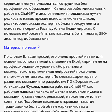
сервисами могут пользоваться сотрудники без
профильного образования. Самим разработчикам навык
работы с ChatGPT и аналогичными площадками нужен
редко, это навык прежде всего для «контентщиков,
редакторов», сказал эксперт в области рекрутмента и
основатель сервиса Facancy Алена Владимирская. С
помощью нейросетей пытаются делать боты, тексты, SEO-
аналитику, добавила она.
Материал по теме
По словам Владимирской, это очень простой навык для
освоения, сопоставимый с владением Excel, «причем не на
профессиональном уровне». «Но реального
коммерческого применения нейросетей пока очень
мало», — отметила эксперт. По словам директора по
развитию компании по разработке ПО «Формат кода»
Александра Жукова, навыки работы с ChatGPT как
рабочие навыки «на каждый день» в основном нужны в
компаниях, связанных с рекламой, маркетингом или e-
commerce. Подобные вакансии открывают там, где
традиционно большой объем маркетинговых и
креативных задач, добавил Житнюк. По его словам,