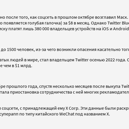
ено после того, как соцсеть в прошлом октябре возглавил Маск
 появляется голубая галочка) за $8 в месяц. Однако Twitter Bl
ку платят лишь 380 000 владельцев устройств на iOS и Android
 до 1500 человек, из-за чего возникли опасения касательно то
тых людей в мире, стал владельцем Twitter осенью 2022 года. 
 чем в $1 млрд.
абре прошлого года, спустя несколько месяцев после выкупа T
стала приостановка сотрудничества с ней многих рекламодате
и соцсети, с принадлежащей ему X Corp. Эти данные были раскр
 суперапп по типу китайского WeChat под названием X.