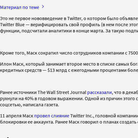
Материал по теме
Это не первое нововведение в Twitter, о котором было объявл
Twitter Blue — верифицировать свой профиль (в нем после этого
функции, подсчитали аналитики в конце марта. За такую подпис
Кроме того, Маск сократил число сотрудников компании с 7500
Илон Маск, который занимает второе место в списке самых бога
кредитных средств — $13 млрд с ежегодными процентами более
Ранее источники The Wall Street Journal
рассказали
, что в дек
рухнули на 40% в годовом выражении. Одной из причин этого 
соцсетью, написала газета.
11 апреля Маск
провел слияние
Twitter Inc., головной компани
блокировки ее аккаунта. Ранее Маск говорил о планах создать