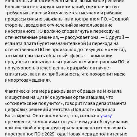
SimbirSoft Анастасии Леонтьевой, возможное решение
больше коснется крупных компаний, где количество
требуемых лицензий исчисляется тысячами и рабочие
процессы сильно завязаны на иностранном ПО. «С одной
стороны, введение отчислений за использование
иностранного ПО должно сподвигнуть к переходу на
отечественные решения, — рассуждает она. — С другой —
если эта плата будет незначительной (и перехода на
отечественное ПО не произошло до текущего момента),
это может вызвать обратный эффект — компании
продолжат пользоваться привычным иностранным ПО, и
популярность отечественных разработок начнет
снижаться, как и их прибыльность, что похоронит идею
импортозамещения».
Фактически эта мера раскрывает обращение Михаила
Мишустина на ЦИПР к крупным организациям, что
«отсидеться не получится», говорит глава департамента
цифровых решений агентства «Полилог» Людмила
Богатырева. Она напоминает, что, согласно
указу
президента, компаниям с госучастием для обслуживания
критической инфраструктуры запрещено использовать
иностранное ПО с 2025 года. Новая мера дополнительно