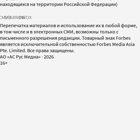
находящихся на территории Российской Федерации)
СМИ2
SPARROW
INFOX
Перепечатка материалов и использование их в любой форме,
в том числе и в электронных СМИ, возможны только с
письменного разрешения редакции. Товарный знак Forbes
является исключительной собственностью Forbes Media Asia
Pte. Limited. Все права защищены.
AO «АС Рус Медиа»
·
2026
16+