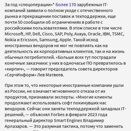
За год «спецоперации»*
более 170
зарубежных IT-
компаний заявили о полном уходе с отечественного
рынка и прекращении поставок и техподдержки, еще
почти 50 сообщили об ограничениях в работе с
российскими пользователями. В этом списке в том числе
Microsoft, HP, Dell, Cisco, SAP, Poly, Avaya, Oracle, IBM, TSMC,
Nokia и Ericsson, Samsung, Apple. Такой исход
иностранных вендоров не мог не повлиять как на
деятельность их корпоративных клиентов, так и на жизнь
обычных потребителей. «Больше всех тут пострадали
конечные заказчики: у них в одночасье ПО превратилось в
«кирпич», — говорит председатель совета директоров
«СерчИнформ» Лев Матвеев.
При этом то, что некоторые иностранные компании ушли
из России, не означает мгновенного отказа от их
продуктов, признавали эксперты. «Многие клиенты
продолжают использовать софт покинувших нас
вендоров. Сейчас они заняты техподдержкой западных IT-
решений, — объяснял Forbes в феврале 2023 года
генеральный директор Smart Engines Владимир
Арлазаров. — Это разумная тактика, потому что заменить