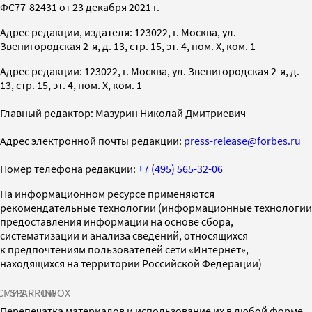
ФС77-82431 от 23 декабря 2021 г.
Адрес редакции, издателя: 123022, г. Москва, ул.
Звенигородская 2-я, д. 13, стр. 15, эт. 4, пом. X, ком. 1
Адрес редакции: 123022, г. Москва, ул. Звенигородская 2-я, д.
13, стр. 15, эт. 4, пом. X, ком. 1
Главный редактор: Мазурин Николай Дмитриевич
Адрес электронной почты редакции:
press-release@forbes.ru
Номер телефона редакции:
+7 (495) 565-32-06
На информационном ресурсе применяются
рекомендательные технологии (информационные технологии
предоставления информации на основе сбора,
систематизации и анализа сведений, относящихся
к предпочтениям пользователей сети «Интернет»,
находящихся на территории Российской Федерации)
СМИ2
SPARROW
INFOX
Перепечатка материалов и использование их в любой форме,