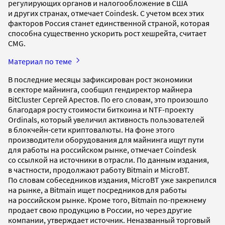
регулирующих органов и налогообложение в США
и других странах, отмечает Coindesk. С учетом всех этих
факторов Россия станет единственной страной, которая
способна существенно ускорить рост хешрейта, считает
CMG.
Материал по теме
В последние месяцы зафиксирован рост экономики
в секторе майнинга, сообщил гендиректор майнера
BitCluster Сергей Арестов. По его словам, это произошло
благодаря росту стоимости биткоина и NTF-проекту
Ordinals, который увеличил активность пользователей
в блокчейн-сети криптовалюты. На фоне этого
производители оборудования для майнинга ищут пути
для работы на российском рынке, отмечает Coindesk
со ссылкой на источники в отрасли. По данным издания,
в частности, продолжают работу Bitmain и MicroBT.
По словам собеседников издания, MicroBT уже закрепился
на рынке, а Bitmain ищет посредников для работы
на российском рынке. Кроме того, Bitmain по-прежнему
продает свою продукцию в России, но через другие
компании, утверждает источник. Неназванный торговый