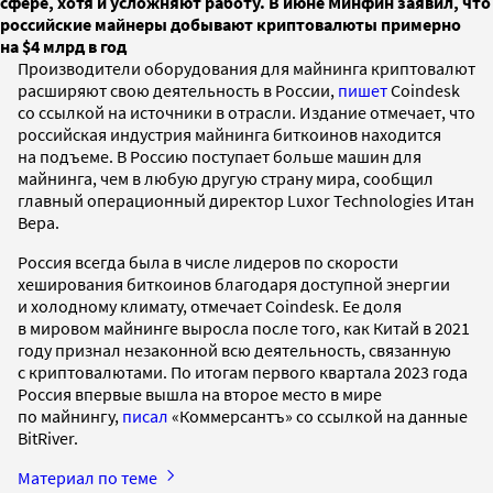
сфере, хотя и усложняют работу. В июне Минфин заявил, что
российские майнеры добывают криптовалюты примерно
на $4 млрд в год
Производители оборудования для майнинга криптовалют
расширяют свою деятельность в России,
пишет
Coindesk
со ссылкой на источники в отрасли. Издание отмечает, что
российская индустрия майнинга биткоинов находится
на подъеме. В Россию поступает больше машин для
майнинга, чем в любую другую страну мира, сообщил
главный операционный директор Luxor Technologies Итан
Вера.
Россия всегда была в числе лидеров по скорости
хеширования биткоинов благодаря доступной энергии
и холодному климату, отмечает Coindesk. Ее доля
в мировом майнинге выросла после того, как Китай в 2021
году признал незаконной всю деятельность, связанную
с криптовалютами. По итогам первого квартала 2023 года
Россия впервые вышла на второе место в мире
по майнингу,
писал
«Коммерсантъ» со ссылкой на данные
BitRiver.
Материал по теме