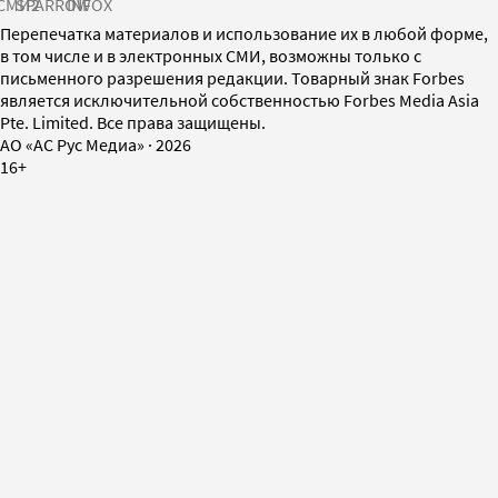
СМИ2
SPARROW
INFOX
Перепечатка материалов и использование их в любой форме,
в том числе и в электронных СМИ, возможны только с
письменного разрешения редакции. Товарный знак Forbes
является исключительной собственностью Forbes Media Asia
Pte. Limited. Все права защищены.
AO «АС Рус Медиа»
·
2026
16+