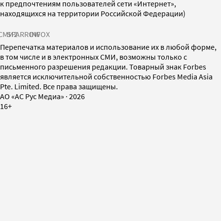
к предпочтениям пользователей сети «Интернет»,
находящихся на территории Российской Федерации)
СМИ2
SPARROW
INFOX
Перепечатка материалов и использование их в любой форме,
в том числе и в электронных СМИ, возможны только с
письменного разрешения редакции. Товарный знак Forbes
является исключительной собственностью Forbes Media Asia
Pte. Limited. Все права защищены.
AO «АС Рус Медиа»
·
2026
16+