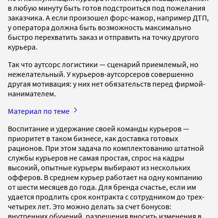
в любую минуту быть готов подстроиться под пожелания
заказчика. А если произошел форс-мажор, например ДТП,
у оператора должна быть возможность максимально
быстро перехватить заказ и отправить на точку другого
курьера.
Так что аутсорс логистики — сценарий приемлемый, но
нежелательный. У курьеров-аутсорсеров совершенно
другая мотивация: у них нет обязательств перед фирмой-
нанимателем.
Материал по теме
Воспитание и удержание своей команды курьеров —
приоритет в таком бизнесе, как доставка готовых
рационов. При этом задача по комплектованию штатной
службы курьеров не самая простая, спрос на кадры
высокий, опытные курьеры выбирают из нескольких
офферов. В среднем курьер работает на одну компанию
от шести месяцев до года. Для бренда счастье, если им
удается продлить срок контракта с сотрудником до трех-
четырех лет. Это можно делать за счет бонусов:
внутренних обучений, разрешения вносить изменения в