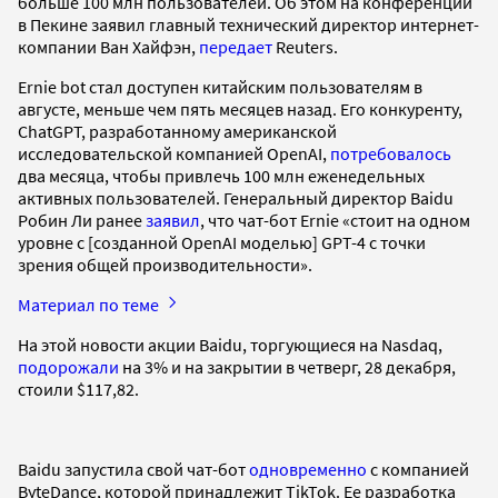
больше 100 млн пользователей. Об этом на конференции
в Пекине заявил главный технический директор интернет-
компании Ван Хайфэн,
передает
Reuters.
Ernie bot стал доступен китайским пользователям в
августе, меньше чем пять месяцев назад. Его конкуренту,
ChatGPT, разработанному американской
исследовательской компанией OpenAI,
потребовалось
два месяца, чтобы привлечь 100 млн еженедельных
активных пользователей. Генеральный директор Baidu
Робин Ли ранее
заявил
, что чат-бот Ernie «стоит на одном
уровне с [созданной OpenAI моделью] GPT-4 с точки
зрения общей производительности».
Материал по теме
На этой новости акции Baidu, торгующиеся на Nasdaq,
подорожали
на 3% и на закрытии в четверг, 28 декабря,
стоили $117,82.
Baidu запустила свой чат-бот
одновременно
с компанией
ByteDance, которой принадлежит TikTok. Ее разработка