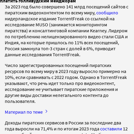
платить голливудским мейджорам
За 2023 год было совершено 141 млрд посещений сайтов с
пиратским видеоконтентом по всему миру,
сообщило
нидерландское издание TorrentFreak со ссылкой на
исследование MUSO (занимается мониторингом
пиратства) и консалтинговой компании Kearney. Лидером
по потреблению нелицензированного видео стали США и
Индия, на которые пришлось по 11% всех посещений,
Россия замкнула топ-3 стран с долей в 6%, приводит
данные исследования TorrentFreak.
Число зарегистрированных посещений пиратских
ресурсов по всему миру в 2023 году выросло примерно на
10%, если сравнивать с 2022 годом. Однако в TorrentFreak
указывают, что речь идет только про видеоконтент,
исследование не учитывает пиратские приложения и
другие виды доставки нелегального контента до
пользователя.
Материал по теме
Доходы пиратских сервисов в России за последние два
года выросли на 71,4% и по итогам 2023 года
составили
12