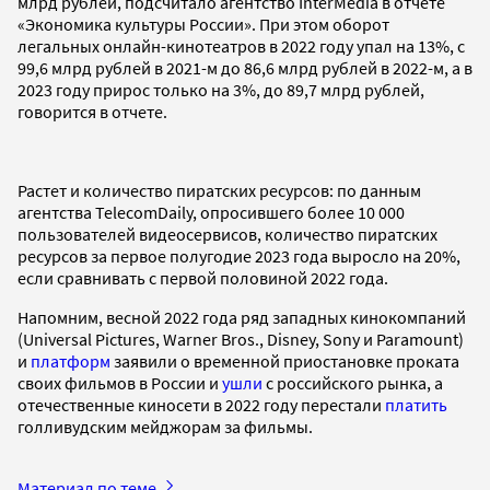
млрд рублей, подсчитало агентство InterMedia в отчете
«Экономика культуры России». При этом оборот
легальных онлайн-кинотеатров в 2022 году упал на 13%, с
99,6 млрд рублей в 2021-м до 86,6 млрд рублей в 2022-м, а в
2023 году прирос только на 3%, до 89,7 млрд рублей,
говорится в отчете.
Растет и количество пиратских ресурсов: по данным
агентства TelecomDaily, опросившего более 10 000
пользователей видеосервисов, количество пиратских
ресурсов за первое полугодие 2023 года выросло на 20%,
если сравнивать с первой половиной 2022 года.
Напомним, весной 2022 года ряд западных кинокомпаний
(Universal Pictures, Warner Bros., Disney, Sony и Paramount)
и
платформ
заявили о временной приостановке проката
своих фильмов в России и
ушли
с российского рынка, а
отечественные киносети в 2022 году перестали
платить
голливудским мейджорам за фильмы.
Материал по теме