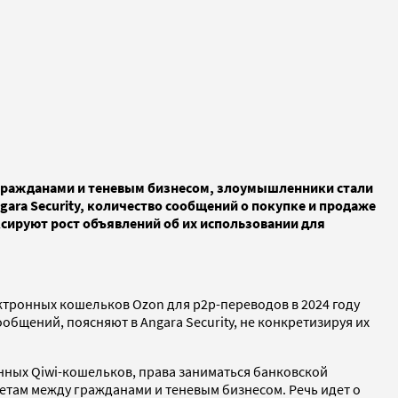
 гражданами и теневым бизнесом, злоумышленники стали
gara Security, количество сообщений о покупке и продаже
сируют рост объявлений об их использовании для
ктронных кошельков Ozon для p2p-переводов в 2024 году
бщений, поясняют в Angara Security, не конкретизируя их
онных Qiwi-кошельков, права заниматься банковской
етам между гражданами и теневым бизнесом. Речь идет о