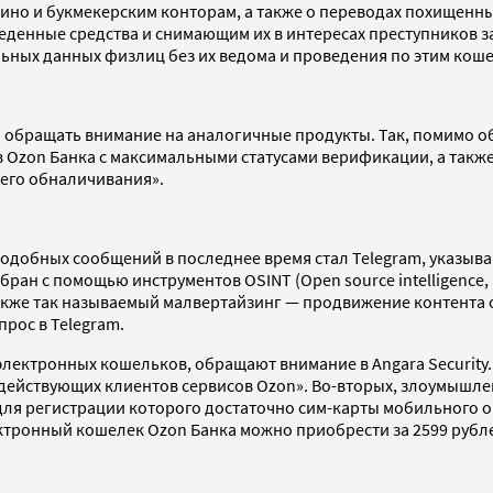
ино и букмекерским конторам, а также о переводах похищенн
еденные средства и снимающим их в интересах преступников з
ных данных физлиц без их ведома и проведения по этим коше
обращать внимание на аналогичные продукты. Так, помимо о
 Ozon Банка с максимальными статусами верификации, а также
его обналичивания».
добных сообщений в последнее время стал Telegram, указываю
бран с помощью инструментов OSINT (Open source intelligence
 также так называемый малвертайзинг — продвижение контент
прос в Telegram.
ектронных кошельков, обращают внимание в Angara Security.
я действующих клиентов сервисов Ozon». Во-вторых, злоумышл
для регистрации которого достаточно сим-карты мобильного о
ектронный кошелек Ozon Банка можно приобрести за 2599 рубл