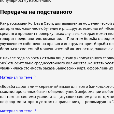
популярности у населения».
Передача на подставного
Как рассказали Forbes в Ozon, для выявления мошеннической
алгоритмы, машинное обучение и ряд других технологий. «Ес
средств и проводит проверку таких случаев, которая может в
говорит представитель компании. — При этом борьба с фрод
улучшением собственных правил и инструментария борьбы с ф
бороться с системной мошеннической активностью, заключают
В начале года во время отзыва лицензии у «популярного сер
50% относительно среднесуточного количества, констатируют в 
увеличилась стоимость заказа банковских карт, оформленных 
Материал по теме
«Борьба с дропами — серьезный вызов для всего банковского 
скомпилированных баз из общедоступной информации любого 
платежные системы усилили защиту своих систем для того, чт
по фрод-мониторингу в этом направлении», — резюмируют в F.A
Материал по теме