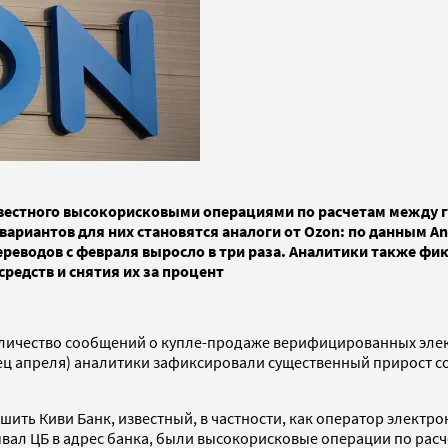
известного высокорисковыми операциями по расчетам между
вариантов для них становятся аналоги от Ozon: по данным An
еводов с февраля выросло в три раза. Аналитики также фик
редств и снятия их за процент
 количество сообщений о купле-продаже верифицированных эле
ец апреля) аналитики зафиксировали существенный прирост соо
шить Киви Банк, известный, в частности, как оператор электр
вал ЦБ в адрес банка, были высокорисковые операции по расч