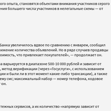
го опыта, становятся объектами внимания участников серого
ия большего числа участников в нелегальные схемы — от
 Банка увеличилось вдвое по сравнению с январем, сообщил
нижение количества объявлений. Но в ряде случаев продавцы
оимость, что привлекает покупателей», — продолжает он.
а варьируется в диапазоне 500-10 000 рублей и зависит от
 метод верификации (через «Госуслуги», с использованием
ии и были ли в этот момент какие-либо трансакции), а также
иему смс; максимальный набор — номер телефона, кодовое
 он.
ежных сервисов, а их количество «напрямую зависит от