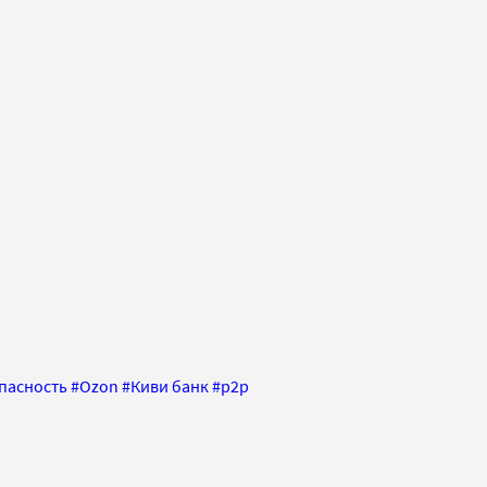
пасность
#
Ozon
#
Киви банк
#
p2p