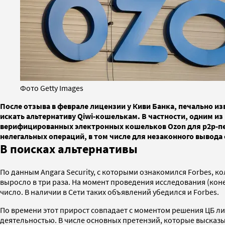
Фото Getty Images
После отзыва в феврале лицензии у Киви Банка, печально 
искать альтернативу Qiwi-кошелькам. В частности, одним из 
верифицированных электронных кошельков Ozon для p2p-пер
нелегальных операций, в том числе для незаконного вывода с
В поисках альтернативы
По данным Angara Security, с которыми ознакомился Forbes,
выросло в три раза. На момент проведения исследования (кон
число. В наличии в Сети таких объявлений убедился и Forbes.
По времени этот прирост совпадает с моментом решения ЦБ ли
деятельностью. В числе основных претензий, которые высказы