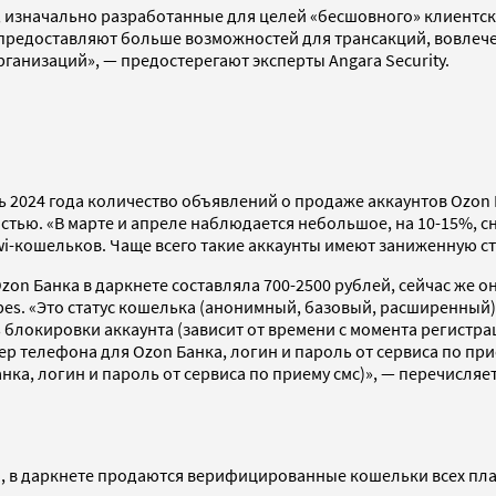
изначально разработанные для целей «бесшовного» клиентско
редоставляют больше возможностей для трансакций, вовлечен
анизаций», — предостерегают эксперты Angara Security.
ь 2024 года количество объявлений о продаже аккаунтов Ozon
тью. «В марте и апреле наблюдается небольшое, на 10-15%, с
i-кошельков. Чаще всего такие аккаунты имеют заниженную ст
zon Банка в даркнете составляла 700-2500 рублей, сейчас же он
s. «Это статус кошелька (анонимный, базовый, расширенный),
блокировки аккаунта (зависит от времени с момента регистрац
 телефона для Ozon Банка, логин и пароль от сервиса по пр
ка, логин и пароль от сервиса по приему смс)», — перечисляет
, в даркнете продаются верифицированные кошельки всех плат