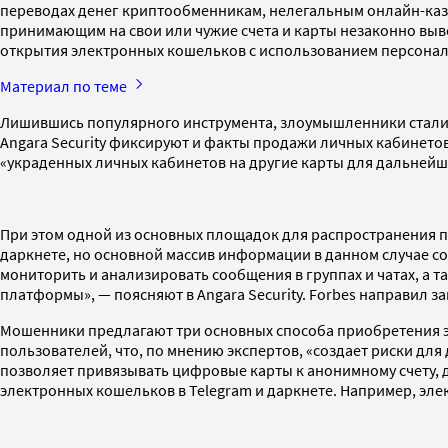
переводах денег криптообменникам, нелегальным онлайн-каз
принимающим на свои или чужие счета и карты незаконно выв
открытия электронных кошельков с использованием персональ
Материал по теме
Лишившись популярного инструмента, злоумышленники стали 
Angara Security фиксируют и факты продажи личных кабинетов
«украденных личных кабинетов на другие карты для дальнейш
При этом одной из основных площадок для распространения по
даркнете, но основной массив информации в данном случае со
мониторить и анализировать сообщения в группах и чатах, а
платформы», — поясняют в Angara Security. Forbes направил за
Мошенники предлагают три основных способа приобретения эл
пользователей, что, по мнению экспертов, «создает риски дл
позволяет привязывать цифровые карты к анонимному счету, 
электронных кошельков в Telegram и даркнете. Например, эл