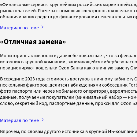
«Финансовые сервисы крупнейших российских маркетплейсов, 
рынка платежей. Расчеты с помощью электронных кошельков п
обналичивания средств до финансирования нежелательных орг
Материал по теме
«Отличная замена»
Мониторинг активности в дарквебе показывает, что за феврал
источник в крупной компании, занимающейся кибербезопаснос
позиционируют кошельки Ozon Банка как отличную замену Qiw
В середине 2023 года стоимость доступов к личному кабинету O
нескольких факторов, делится наблюдениями собеседник Forbe
фото паспорта или через мобильного оператора), вероятность 
данные, получаемые покупателем (минимальный набор — номер
слово, секретный код, паспортные данные, прокси для Ozon Бан
Материал по теме
Впрочем, по словам другого источника в крупной ИБ-компании