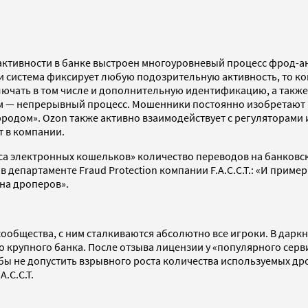
 активности в банке выстроен многоуровневый процесс фрод-
ли система фиксирует любую подозрительную активность, то 
ключать в том числе и дополнительную идентификацию, а также
ом — непрерывный процесс. Мошенники постоянно изобретают 
родом». Ozon также активно взаимодействует с регуляторами 
 в компании.
виса электронных кошельков» количество переводов на банков
департаменте Fraud Protection компании F.A.C.C.T.: «И пример
на дроперов».
сообщества, с ним сталкиваются абсолютно все игроки. В дарк
крупного банка. После отзыва лицензии у «популярного серв
обы не допустить взрывного роста количества используемых др
.C.C.T.