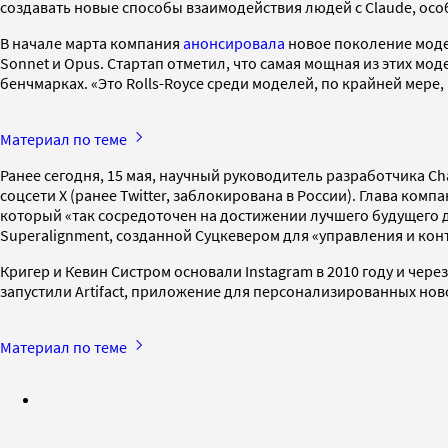
создавать новые способы взаимодействия людей с Claude, осо
В начале марта компания
анонсировала
новое поколение модел
Sonnet и Opus. Стартап отметил, что самая мощная из этих мод
бенчмарках. «Это Rolls-Royce среди моделей, по крайней мере
Материал по теме
Ранее сегодня, 15 мая, научный руководитель разработчика C
соцсети X (ранее Twitter, заблокирована в России). Глава ко
который «так сосредоточен на достижении лучшего будущего д
Superalignment, созданной Суцкевером для «управления и ко
Кригер и Кевин Систром основали Instagram в 2010 году и чере
запустили Artifact, приложение для персонализированных ново
Материал по теме