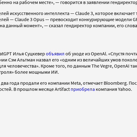
бенно на рабочем месте», — говорится в заявлении гендиректо
ей искусственного интеллекта — Claude 3, которое включает 
елей — Claude 3 Opus — превосходит конкурирующие модели GPT-
, на данный момент», — сказал гендиректор компании, его слов
hatGPT Илья Суцкевер
объявил
об уходе из OpenAl. «Спустя почт
мпании Сэм Альтман назвал его «одним из величайших умов поко
ля человечества». Кроме того, по данным The Vegre, OpenAI т
нтроля» более мощными ИИ.
з два года продали его компании Meta, отмечает Bloomberg. По
стей. В прошлом месяце Artifact
приобрела
компания Yahoo.