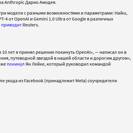
ра Anthropic Дарио Амодея.
три модели с разными возможностями и параметрами: Haiku,
4 от OpenAI и Gemini 1.0 Ultra от Google в различных
а
приводит
Reuters.
и 10 лет я принял решение покинуть OpenAI», — написал он в
ления, путеводной звездой в нашей области и дорогим другом»,
акже
покинул
Ян Лейке, который руководил командой
сле ухода из Facebook (принадлежит Meta) соучредители