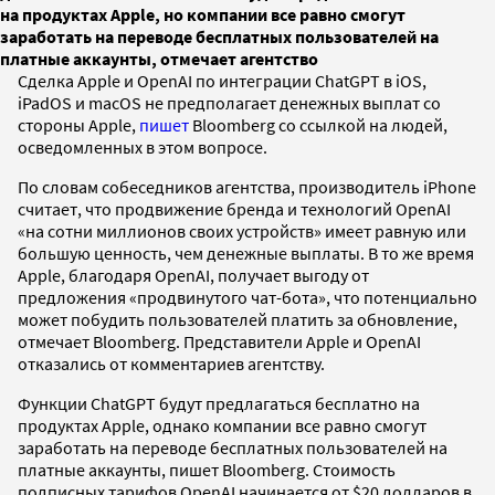
на продуктах Apple, но компании все равно смогут
заработать на переводе бесплатных пользователей на
платные аккаунты, отмечает агентство
Сделка Apple и OpenAI по интеграции ChatGPT в iOS,
iPadOS и macOS не предполагает денежных выплат со
стороны Apple,
пишет
Bloomberg со ссылкой на людей,
осведомленных в этом вопросе.
По словам собеседников агентства, производитель iPhone
считает, что продвижение бренда и технологий OpenAI
«на сотни миллионов своих устройств» имеет равную или
большую ценность, чем денежные выплаты. В то же время
Apple, благодаря OpenAI, получает выгоду от
предложения «продвинутого чат-бота», что потенциально
может побудить пользователей платить за обновление,
отмечает Bloomberg. Представители Apple и OpenAI
отказались от комментариев агентству.
Функции ChatGPT будут предлагаться бесплатно на
продуктах Apple, однако компании все равно смогут
заработать на переводе бесплатных пользователей на
платные аккаунты, пишет Bloomberg. Стоимость
подписных тарифов OpenAI начинается от $20 долларов в