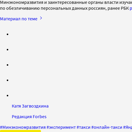
Минэкономразвития и заинтересованные органы власти изуча
по обезличиванию персональных данных россиян, ранее РБК
р
Материал по теме
Катя Загвоздкина
Редакция Forbes
#
Минэкономразвития
#
эксперимент
#
такси
#
онлайн-такси
#
Ян