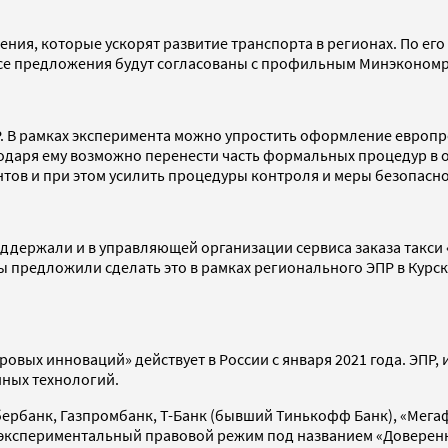
ения, которые ускорят развитие транспорта в регионах. По ег
все предложения будут согласованы с профильным Минэкономр
ЭПР. В рамках эксперимента можно упростить оформление евро
одаря ему возможно перенести часть формальных процедур в о
тов и при этом усилить процедуры контроля и меры безопаснос
ддержали и в управляющей организации сервиса заказа такси 
ы предложили сделать это в рамках регионального ЭПР в Курс
вых инноваций» действует в России с января 2021 года. ЭПР,
иных технологий.
бербанк, Газпромбанк, Т-Банк (бывший Тинькофф Банк), «Мегаф
кспериментальный правовой режим под названием «Доверенный