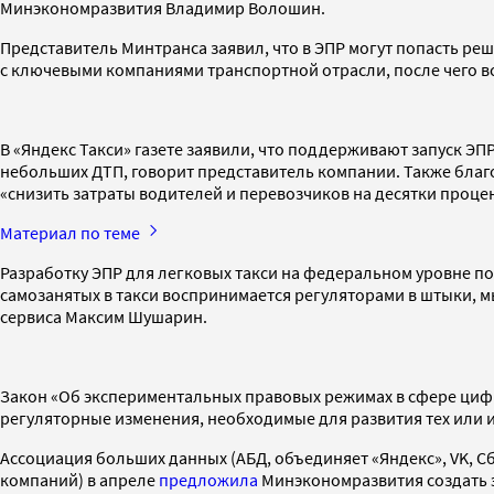
Минэкономразвития Владимир Волошин.
Представитель Минтранса заявил, что в ЭПР могут попасть реш
с ключевыми компаниями транспортной отрасли, после чего 
В «Яндекс Такси» газете заявили, что поддерживают запуск 
небольших ДТП, говорит представитель компании. Также благ
«снизить затраты водителей и перевозчиков на десятки процен
Материал по теме
Разработку ЭПР для легковых такси на федеральном уровне по
самозанятых в такси воспринимается регуляторами в штыки, м
сервиса Максим Шушарин.
Закон «Об экспериментальных правовых режимах в сфере цифро
регуляторные изменения, необходимые для развития тех или 
Ассоциация больших данных (АБД, объединяет «Яндекс», VK, С
компаний) в апреле
предложила
Минэкономразвития создать э