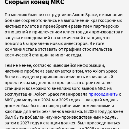
Скорый конец МКС
По мнению бывших сотрудников Axiom Space, в компании
больше сосредоточились на выполнении краткосрочных
частных полетов и пренебрегли развитием партнерских
отношений и привлечением клиентов для производства и
запуска исследований на космической станции, что
помогло бы привлечь новых инвесторов. В итоге
компания стала отставать от графика строительства
космической станции на многие годы.
Тем не менее, согласно имеющейся информации,
частично проблема заключается в том, что Axiom Space
была вынуждена радикально изменить изначальный
проект из-за медленного прогресса в строительстве
станции и возможного внепланового вывода МКС из
эксплуатации. Axiom Space планировала
присоединить
к
МКС два модуля в 2024-м и 2025 годах — каждый модуль
должен был быть оснащен рабочими помещениями и
каютами для четырех членов экипажа. В 2026 году должен
был быть добавлен научно-производственный модуль,
затем в 2027 году к станции должен был присоединиться
энергетический и тепловой модуль, а в 2028 году сегмент