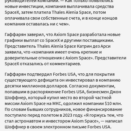
руководителей компании. — Как только появлялись
новые инвестиции, компания выплачивала средства
SpaceX, затем платила Thales Alenia Space, потом
оплачивала свои собственные счета, и в конце концов
компания оставалась ни с чем».
Гаффарян заверил, что Axiom Space разработала новые
графики выплат со SpaceX и другими поставщиками.
Представитель Thales Alenia Space Катрин дез Арси
заявила, что «компания имеет очень крепкие и
доверительные отношения с Axiom Space». Представители
SpaceX отказались от комментариев.
Гаффарян подтвердил Forbes USA, что для покрытия
существующего дефицита он инвестировал в компанию
десятки миллионов долларов. Согласно документам,
попавшим в распоряжение Forbes USA, бизнесмен Джон
Шоффнер, который купил место во второй частной
миссии Axiom Space на МКС, одолжил компании $10 млн.
По словам бывших сотрудников, новое финансирование
поступило перед полетом в 2023 году. «Я горжусь тем, что
стал астронавтом и инвестором Axiom Space», — написал
Шоффнер в своем электронном письме Forbes USA.