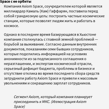
Space с ее орбиты
Компания Axiom Space, соучредителем которой является
миллиардер Камаль (Кам) Гаффарян, поставила перед
собой грандиозную цель: построить частные космические
станции, которые позволят людям жить и работать в
космосе.
Однако в последнее время базирующаяся в Хьюстоне
компания столкнулась с главной земной проблемой —
борьбой за выживание. Согласно данным внутренних
документов, показаниям семи бывших сотрудников,
которые поделились информацией на условиях
анонимности из-за подписанного соглашения о
неразглашении, и экспертам космической отрасли,
серьезный дефицит бюджета, проблемы в бизнесе и
отсутствие отклика во время последнего сбора средств
затруднили работу Axiom Space и привели к массовым
увольнениям и сокращению зарплат сотрудников.
Сегмент Axiom, который компания планирует
присоединить к МКС. (Иллюстрация Axiom
Space)