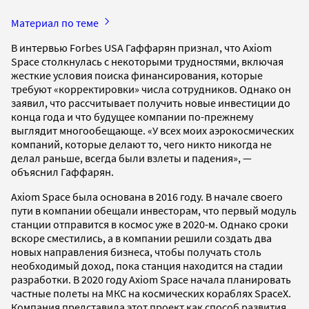
Материал по теме
В интервью Forbes USA Гаффарян признал, что Axiom
Space столкнулась с некоторыми трудностями, включая
жесткие условия поиска финансирования, которые
требуют «корректировки» числа сотрудников. Однако он
заявил, что рассчитывает получить новые инвестиции до
конца года и что будущее компании по-прежнему
выглядит многообещающе. «У всех моих аэрокосмических
компаний, которые делают то, чего никто никогда не
делал раньше, всегда были взлеты и падения», —
объяснил Гаффарян.
Axiom Space была основана в 2016 году. В начале своего
пути в компании обещали инвесторам, что первый модуль
станции отправится в космос уже в 2020-м. Однако сроки
вскоре сместились, а в компании решили создать два
новых направления бизнеса, чтобы получать столь
необходимый доход, пока станция находится на стадии
разработки. В 2020 году Axiom Space начала планировать
частные полеты на МКС на космических кораблях SpaceX.
Компания представила этот проект как способ развития