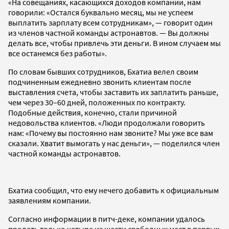
«На совещаниях, касающихся доходов компании, нам
говорили: «Остался буквально месяц, мы не успеем
выплатить зарплату всем сотрудникам», — говорит один
из членов частной команды астронавтов. — Вы должны
делать все, чтобы привлечь эти деньги. В ином случаем мы
все останемся без работы».
По словам бывших сотрудников, Бхатиа велел своим
подчиненным ежедневно звонить клиентам после
выставления счета, чтобы заставить их заплатить раньше,
чем через 30–60 дней, положенных по контракту.
Подобные действия, конечно, стали причиной
недовольства клиентов. «Люди продолжали говорить
нам: «Почему вы постоянно нам звоните? Мы уже все вам
сказали. Хватит вымогать у нас деньги», — поделился член
частной команды астронавтов.
Бхатиа сообщил, что ему нечего добавить к официальным
заявлениям компании.
Согласно информации в питч-деке, компании удалось
продать только четыре из шести свободных мест в первых