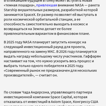
В ближайшем будущем в гонку может вступить новая
«темная лошадка»,
привлекшая
внимание NASA — ракета
Starship внушительных размеров, разработкой которой
занимается SpaceX. Ее размер позволяет ей выступать в
роли космической орбитальной станции, а ее
способность самостоятельно выходить в космос и
возвращаться на Землю делает ее более
привлекательным вариантом в финансовом плане.
В 2025 году NASA планирует запустить конкурс на
следующий инвестиционный раунд для проекта,
направленного на замену МКС. В 2026 году планируется
выдать награду небольшому числу участников. Гаффарян
настаивает на том, что нужно ускорить весь процесс и
выбрать только одного победителя в 2025 году.
«Современный рынок не предназначен для нескольких
производителей», — считает он.
По словам Чада Андерсона, управляющего партнера
инвестиционной компании Space Capital, которая
отказалась от инвестиций в Axiom Space, Конгрессу США