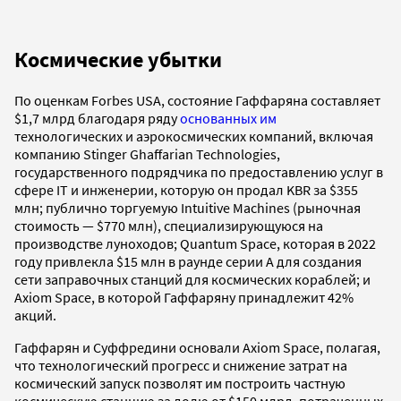
Космические убытки
По оценкам Forbes USA, состояние Гаффаряна составляет
$1,7 млрд благодаря ряду
основанных им
технологических и аэрокосмических компаний, включая
компанию Stinger Ghaffarian Technologies,
государственного подрядчика по предоставлению услуг в
сфере IT и инженерии, которую он продал KBR за $355
млн; публично торгуемую Intuitive Machines (рыночная
стоимость — $770 млн), специализирующуюся на
производстве луноходов; Quantum Space, которая в 2022
году привлекла $15 млн в раунде серии A для создания
сети заправочных станций для космических кораблей; и
Axiom Space, в которой Гаффаряну принадлежит 42%
акций.
Гаффарян и Суффредини основали Axiom Space, полагая,
что технологический прогресс и снижение затрат на
космический запуск позволят им построить частную
космическую станцию за долю от $150 млрд, потраченных