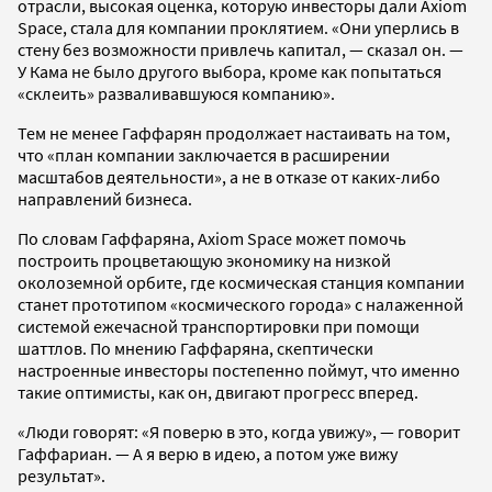
отрасли, высокая оценка, которую инвесторы дали Axiom
Space, стала для компании проклятием. «Они уперлись в
стену без возможности привлечь капитал, — сказал он. —
У Кама не было другого выбора, кроме как попытаться
«склеить» разваливавшуюся компанию».
Тем не менее Гаффарян продолжает настаивать на том,
что «план компании заключается в расширении
масштабов деятельности», а не в отказе от каких-либо
направлений бизнеса.
По словам Гаффаряна, Axiom Space может помочь
построить процветающую экономику на низкой
околоземной орбите, где космическая станция компании
станет прототипом «космического города» с налаженной
системой ежечасной транспортировки при помощи
шаттлов. По мнению Гаффаряна, скептически
настроенные инвесторы постепенно поймут, что именно
такие оптимисты, как он, двигают прогресс вперед.
«Люди говорят: «Я поверю в это, когда увижу», — говорит
Гаффариан. — А я верю в идею, а потом уже вижу
результат».