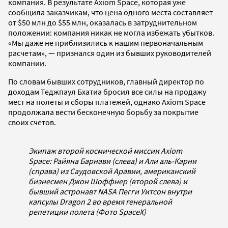
компания. В результате Axiom Space, которая уже
сообщила заказчикам, что цена одного места составляет
от $50 млн до $55 млн, оказалась в затруднительном
положении: компания никак не могла избежать убытков.
«Мы даже не приблизились к нашим первоначальным
расчетам», — признался один из бывших руководителей
компании.
По словам бывших сотрудников, главный директор по
доходам Теджпаул Бхатиа бросил все силы на продажу
мест на полеты и сборы платежей, однако Axiom Space
продолжала вести бесконечную борьбу за покрытие
своих счетов.
Экипаж второй космической миссии Axiom
Space: Райяна Барнави (слева) и Али аль-Карни
(справа) из Саудовской Аравии, американский
бизнесмен Джон Шоффнер (второй слева) и
бывший астронавт NASA Пегги Уитсон внутри
капсулы Dragon 2 во время генеральной
репетиции полета (Фото SpaceX)