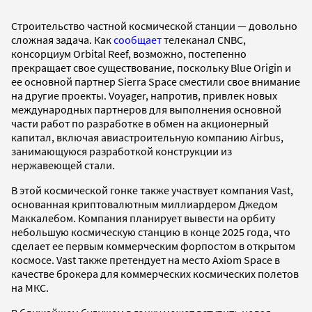
Строительство частной космической станции — довольно
сложная задача. Как
сообщает
телеканал CNBC,
консорциум Orbital Reef, возможно, постепенно
прекращает свое существование, поскольку Blue Origin и
ее основной партнер Sierra Space сместили свое внимание
на другие проекты. Voyager, напротив, привлек новых
международных партнеров для выполнения основной
части работ по разработке в обмен на акционерный
капитал, включая авиастроительную компанию Airbus,
занимающуюся разработкой конструкции из
нержавеющей стали.
В этой космической гонке также участвует компания Vast,
основанная криптовалютным миллиардером Джедом
Маккалебом. Компания планирует вывести на орбиту
небольшую космическую станцию в конце 2025 года, что
сделает ее первым коммерческим форпостом в открытом
космосе. Vast также претендует на место Axiom Space в
качестве брокера для коммерческих космических полетов
на МКС.