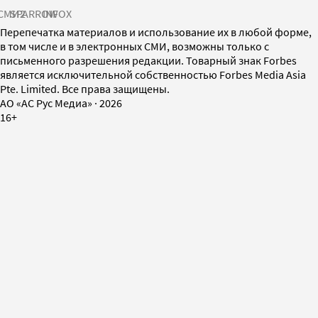
СМИ2
SPARROW
INFOX
Перепечатка материалов и использование их в любой форме,
в том числе и в электронных СМИ, возможны только с
письменного разрешения редакции. Товарный знак Forbes
является исключительной собственностью Forbes Media Asia
Pte. Limited. Все права защищены.
AO «АС Рус Медиа»
·
2026
16+