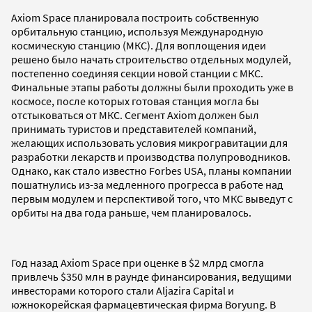
Axiom Space планировала построить собственную
орбитальную станцию, используя Международную
космическую станцию (МКС). Для воплощения идеи
решено было начать строительство отдельных модулей,
постепенно соединяя секции новой станции с МКС.
Финальные этапы работы должны были проходить уже в
космосе, после которых готовая станция могла бы
отстыковаться от МКС. Сегмент Axiom должен был
принимать туристов и представителей компаний,
желающих использовать условия микрогравитации для
разработки лекарств и производства полупроводников.
Однако, как стало известно Forbes USA, планы компании
пошатнулись из-за медленного прогресса в работе над
первым модулем и перспективой того, что МКС выведут с
орбиты на два года раньше, чем планировалось.
Год назад Axiom Space при оценке в $2 млрд смогла
привлечь $350 млн в раунде финансирования, ведущими
инвесторами которого стали Aljazira Capital и
южнокорейская фармацевтическая фирма Boryung. В