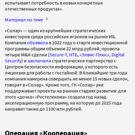
испытывает потребность в новых конкретных
отечественных продуктах».
Материал по теме
«Солар» — один из крупнейших стратегических
инвесторов среди российских игроков на рынке ИБ.
Компания
объявила
в 2022 году о старте инвестиционной
программы общим объемом 22 млрд рублей, провела
четыре M&A-сделки (
Secure-T
,
НТБ
,
«Элвис-Плюс»
,
Digital
Security
) и
заключила
стратегическое партнерство с
Центром безопасности информации, у которого есть
лицензии для работы с гостайной. В ближайшие три года
компания намерена совершить не менее 15 новых сделок,
говорят в «Солар». Кроме того, ГК «Солар» уже
поддерживает проекты на ранних стадиях развития: для
этого «дочка» «Ростелекома» создала год назад
акселерационную программу, на которую до 2025 года
направит также до 1100 млн рублей.
Операция «Кооперация»