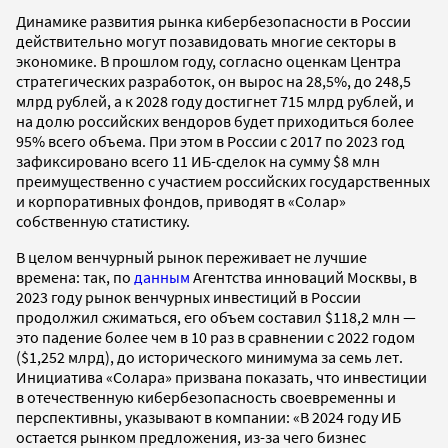
Динамике развития рынка кибербезопасности в России
действительно могут позавидовать многие секторы в
экономике. В прошлом году, согласно оценкам Центра
стратегических разработок, он вырос на 28,5%, до 248,5
млрд рублей, а к 2028 году достигнет 715 млрд рублей, и
на долю российских вендоров будет приходиться более
95% всего объема. При этом в России с 2017 по 2023 год
зафиксировано всего 11 ИБ-сделок на сумму $8 млн
преимущественно с участием российских государственных
и корпоративных фондов, приводят в «Солар»
собственную статистику.
В целом венчурный рынок переживает не лучшие
времена: так, по
данным
Агентства инноваций Москвы, в
2023 году рынок венчурных инвестиций в России
продолжил сжиматься, его объем составил $118,2 млн —
это падение более чем в 10 раз в сравнении с 2022 годом
($1,252 млрд), до исторического минимума за семь лет.
Инициатива «Солара» призвана показать, что инвестиции
в отечественную кибербезопасность своевременны и
перспективны, указывают в компании: «В 2024 году ИБ
остается рынком предложения, из-за чего бизнес