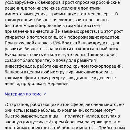
уход зарубежных вендоров и рост спроса на российские
решения, в том числе из-за усиления политики
импортозамещения, — размышляет топ-менеджер. — В
таких условиях бизнес, очевидно, заинтересован в
быстром масштабировании в том числе за счет
привлечения инвестиций и заемных средств. Но этот рост
упирается в потолок слишком подорожавших кредитов.
При ключевой ставке в 19% брать в банках кредиты для
развития бизнеса — значит идти на колоссальный риск.
Буквально ставить на кон все, что есть». Такие условия
создают благоприятную почву для развития
инвестфондов, работающих под крылом госкорпораций,
банков и в целом любых структур, имеющих доступ к
такому дефицитному ресурсу, как длинные и дешевые
деньги, продолжает Черешнев.
Материал по теме
«Стартапов, работающих в этой сфере, не очень много, но
они есть. Новых небольших компаний, которые могут
быстро вырасти, единицы, — полагает Калаев, вступая в
заочную дискуссию с Игорем Херешем, заверяющим, что
достойных проектов в этой области много. — Прибыльных