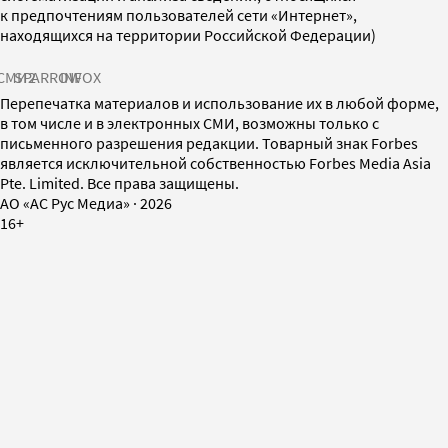
к предпочтениям пользователей сети «Интернет»,
находящихся на территории Российской Федерации)
СМИ2
SPARROW
INFOX
Перепечатка материалов и использование их в любой форме,
в том числе и в электронных СМИ, возможны только с
письменного разрешения редакции. Товарный знак Forbes
является исключительной собственностью Forbes Media Asia
Pte. Limited. Все права защищены.
AO «АС Рус Медиа»
·
2026
16+