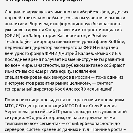
Специализирующегося именно на кибербезе фонда до сих
пор действительно не было, согласны участники рынка и
аналитики. Впрочем, в информационную безопасность
уже инвестируют и Фонд развития интернет-инициатив
(ФРИИ), и «Лаборатория Касперского», и Positive
Technologies, и корпоративный венчурный фонд Softline,
перечисляет директор акселератора ФРИИ и партнер
венчурного фонда ФРИИ Дмитрий Калаев. «Рынок ИБ в
последнее время получает новые инструменты развития
во всем мире. В частности, за рубежом активно собирают
ИБ-активы фонды private equity. Появление
специализированных венчуров в России — тоже один из
инструментов развития рынка целиком», — считает
генеральный директор RooX Алексей Хмельницкий.
По мнению вице-президента по стратегии и инновациям
МТС, CEO центра инноваций МТС Future Crew Евгения
Черешнева, российский IT-рынок находится в уникальной
ситуации. «С одной стороны, он растет двузначными
темпами во всех сегментах — от кибербезопасности до
серверов, систем хранения данных и т. д. Причина роста –