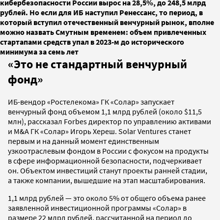
кибербезопасности России вырос на 28,5%, до 248,5 млрд
рублей. Но если для ИБ наступил Ренессанс, то период, в
который вступил отечественный венчурный рынок, вполне
можно назвать Смутным временем: объем привлеченных
стартапами средств упал в 2023-м до исторического
минимума за семь лет
«Это не стандартный венчурный
фонд»
ИБ-вендор «Ростелекома» ГК «Солар» запускает
венчурный фонд объемом 1,1 млрд рублей (около $11,5
млн), рассказал Forbes директор по управлению активами
и M&A ГК «Солар» Игорь Хереш. Solar Ventures станет
первым и на данный момент единственным
узкоотраслевым фондом в России с фокусом на продукты
в сфере информационной безопасности, подчеркивает
он. Объектом инвестиций станут проекты ранней стадии,
а также компании, вышедшие на этап масштабирования.
1,1 млрд рублей — это около 5% от общего объема ранее
заявленной инвестиционной программы «Солар» в
размере 22 млрд рублей, рассчитанной на период до