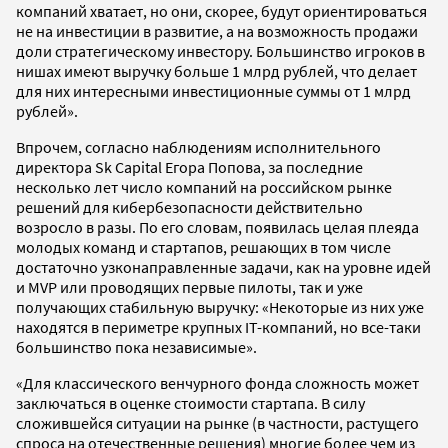
компаний хватает, но они, скорее, будут ориентироваться
не на инвестиции в развитие, а на возможность продажи
доли стратегическому инвестору. Большинство игроков в
нишах имеют выручку больше 1 млрд рублей, что делает
для них интересными инвестиционные суммы от 1 млрд
рублей».
Впрочем, согласно наблюдениям исполнительного
директора Sk Capital Егора Попова, за последние
несколько лет число компаний на российском рынке
решений для кибербезопасности действительно
возросло в разы. По его словам, появилась целая плеяда
молодых команд и стартапов, решающих в том числе
достаточно узконаправленные задачи, как на уровне идей
и MVP или проводящих первые пилоты, так и уже
получающих стабильную выручку: «Некоторые из них уже
находятся в периметре крупных IT-компаний, но все-таки
большинство пока независимые».
«Для классического венчурного фонда сложность может
заключаться в оценке стоимости стартапа. В силу
сложившейся ситуации на рынке (в частности, растущего
спроса на отечественные решения) многие более чем из