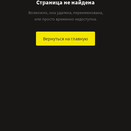
Страница не найдена
Возможно, она удалена, переименована,
или просто временно недоступна.
Вернуться на главную