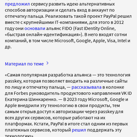
предложил
сервису развить идею альтернативных
способов авторизации и сделать вход в аккаунт по
отпечатку пальца. Реализовать такой проект PayPal решил
вместе с крупнейшими IТ-компаниями, для этого в 2012
году они
основали
альянс FIDO (Fast IDentity Online,
«быстрая онлайн-идентификация»). В него входят сотни
компаний, в том числе Microsoft, Google, Apple, Visa, Intel и
др.
Материал по теме
«Cамая популярная разработка альянса — это технология
passkey, которая позволяет входить на различные сайты
по лицу и отпечатку пальца, —
рассказывала
в колонке
для Forbes руководитель продуктового направления VK ID
Екатерина Шинкаренко. — В 2023 году Microsoft, Google и
Apple внедрили эту технологию в свои продукты, тем
самым открыв доступ к авторизации через passkey для
всех других сервисов, которые работают на их
платформах. Кстати, PayPal в итоге стал одним из первых
платежных сервисов, который
решил
поддержать эту
технологию».