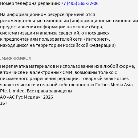
Номер телефона редакции:
+7 (495) 565-32-06
На информационном ресурсе применяются
рекомендательные технологии (информационные технологии
предоставления информации на основе сбора,
систематизации и анализа сведений, относящихся
к предпочтениям пользователей сети «Интернет»,
находящихся на территории Российской Федерации)
СМИ2
SPARROW
INFOX
Перепечатка материалов и использование их в любой форме,
в том числе и в электронных СМИ, возможны только с
письменного разрешения редакции. Товарный знак Forbes
является исключительной собственностью Forbes Media Asia
Pte. Limited. Все права защищены.
AO «АС Рус Медиа»
·
2026
16+