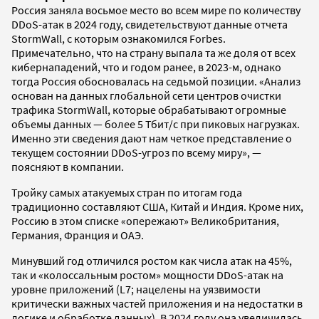
Россия заняла восьмое место во всем мире по количеству
DDoS-атак в 2024 году, свидетельствуют данные отчета
StormWall, с которым ознакомился Forbes.
Примечательно, что на страну выпала та же доля от всех
кибернападений, что и годом ранее, в 2023-м, однако
тогда Россия обосновалась на седьмой позиции. «Анализ
основан на данных глобальной сети центров очистки
трафика StormWall, которые обрабатывают огромные
объемы данных — более 5 Тбит/с при пиковых нагрузках.
Именно эти сведения дают нам четкое представление о
текущем состоянии DDoS-угроз по всему миру», —
поясняют в компании.
Тройку самых атакуемых стран по итогам года
традиционно составляют США, Китай и Индия. Кроме них,
Россию в этом списке «опережают» Великобритания,
Германия, Франция и ОАЭ.
Минувший год отличился ростом как числа атак на 45%,
так и «колоссальным ростом» мощности DDoS-атак на
уровне приложений (L7; нацелены на уязвимости
критически важных частей приложения и на недостатки в
логике и обработке данных). В 2024 году она увеличилась