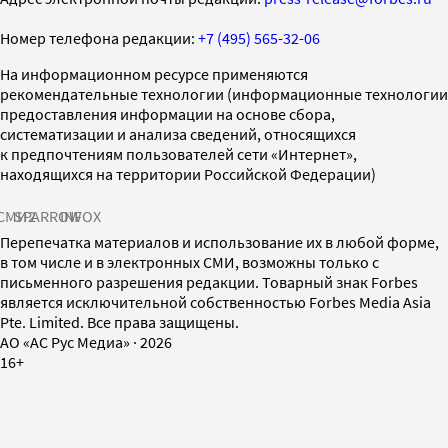
Номер телефона редакции:
+7 (495) 565-32-06
На информационном ресурсе применяются
рекомендательные технологии (информационные технологии
предоставления информации на основе сбора,
систематизации и анализа сведений, относящихся
к предпочтениям пользователей сети «Интернет»,
находящихся на территории Российской Федерации)
СМИ2
SPARROW
INFOX
Перепечатка материалов и использование их в любой форме,
в том числе и в электронных СМИ, возможны только с
письменного разрешения редакции. Товарный знак Forbes
является исключительной собственностью Forbes Media Asia
Pte. Limited. Все права защищены.
AO «АС Рус Медиа»
·
2026
16+