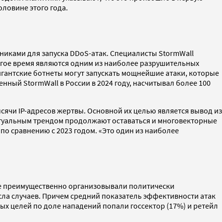
оловине этого года.
никами для запуска DDoS-атак. Специалисты StormWall
 долгое время являются одним из наиболее разрушительных
игантские ботнеты могут запускать мощнейшие атаки, которые
ный StormWall в России в 2024 году, насчитывал более 100
сячи IP-адресов жертвы. Основной их целью является вывод из
Актуальным трендом продолжают оставаться и многовекторные
по сравнению с 2023 годом. «Это один из наиболее
рые преимущественно организовывали политически
исла случаев. Причем средний показатель эффективности атак
ых целей по доле нападений попали госсектор (17%) и ретейл