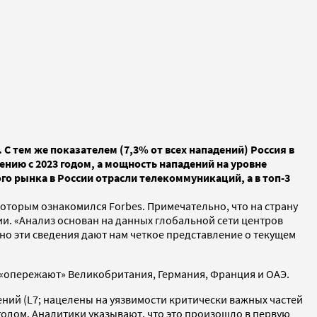
 С тем же показателем (7,3% от всех нападений) Россия в
нению с 2023 годом, а мощность нападений на уровне
го рынка в России отрасли телекоммуникаций, а в топ-3
 которым ознакомился Forbes. Примечательно, что на страну
ции. «Анализ основан на данных глобальной сети центров
но эти сведения дают нам четкое представление о текущем
е «опережают» Великобритания, Германия, Франция и ОАЭ.
ний (L7; нацелены на уязвимости критически важных частей
 годом. Аналитики указывают, что это произошло в первую