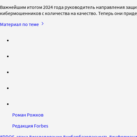
Важнейшим итогом 2024 года руководитель направления защи
кибермошенников с количества на качество. Теперь они прид
Материал по теме
Роман Рожков
Редакция Forbes
#
DDOS-атака
#
исследование
#
кибербезопасность
#
информаци