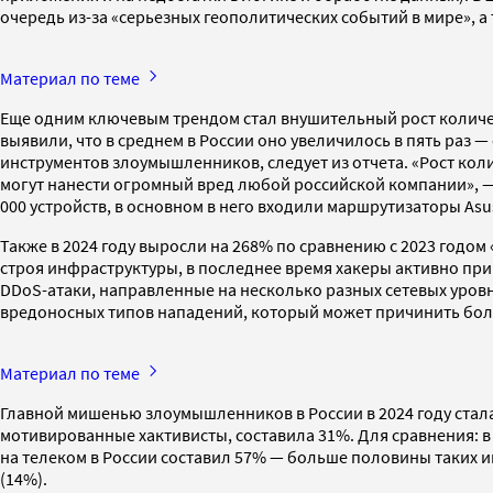
очередь из-за «серьезных геополитических событий в мире», а
Материал по теме
Еще одним ключевым трендом стал внушительный рост количес
выявили, что в среднем в России оно увеличилось в пять раз —
инструментов злоумышленников, следует из отчета. «Рост кол
могут нанести огромный вред любой российской компании», — 
000 устройств, в основном в него входили маршрутизаторы Asu
Также в 2024 году выросли на 268% по сравнению с 2023 годом
строя инфраструктуры, в последнее время хакеры активно пр
DDoS-атаки, направленные на несколько разных сетевых уровн
вредоносных типов нападений, который может причинить бол
Материал по теме
Главной мишенью злоумышленников в России в 2024 году стал
мотивированные хактивисты, составила 31%. Для сравнения: в
на телеком в России составил 57% — больше половины таких и
(14%).