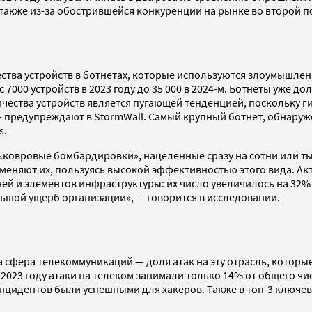
 также из-за обострившейся конкуренции на рынке во второй п
тва устройств в ботнетах, которые используются злоумышлен
 с 7000 устройств в 2023 году до 35 000 в 2024-м. Ботнеты уже
ичества устройств является пугающей тенденцией, поскольку г
предупреждают в StormWall. Самый крупный ботнет, обнаружен
s.
 «ковровые бомбардировки», нацеленные сразу на сотни или ты
именяют их, пользуясь высокой эффективностью этого вида. 
ей и элементов инфраструктуры: их число увеличилось на 32% 
ьшой ущерб организации», — говорится в исследовании.
а сфера телекоммуникаций — доля атак на эту отрасль, кото
 2023 году атаки на телеком занимали только 14% от общего ч
нцидентов были успешными для хакеров. Также в топ-3 ключев