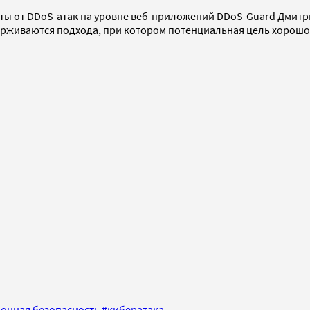
ты от DDoS-атак на уровне веб-приложений DDoS-Guard Дмит
ерживаются подхода, при котором потенциальная цель хорошо 
онная безопасность
#
кибератака