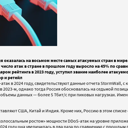
ия оказалась на восьмом месте самых атакуемых стран в мире.
 число атак в стране в прошлом году выросло на 45% по срав
ром рейтинга в 2023 году, уступил звание наиболее атакуемо
р и ретейл
атак в 2024 году, свидетельствуют данные отчета StormWall, с
, в 2023-м, однако тогда Россия обосновалась на седьмой пози
объемы данных — более 5 Тбит/с при пиковых нагрузках. Имен
.
ставляют США, Китай и Индия. Кроме них, Россию в этом списк
 «колоссальным ростом» мощности DDoS-атак на уровне приложе
2024 году она увеличилась в два раза по сравнению с прошлым