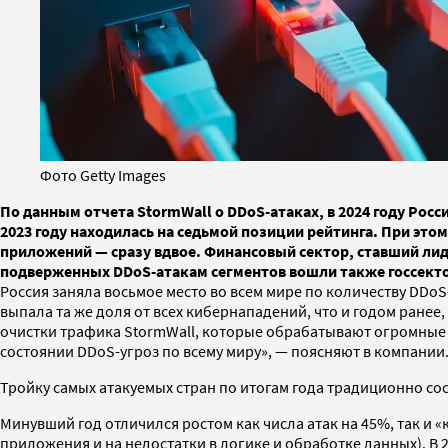
Фото Getty Images
По данным отчета StormWall о DDoS-атаках, в 2024 году Росс
2023 году находилась на седьмой позиции рейтинга. При этом
приложений — сразу вдвое. Финансовый сектор, ставший лиде
подверженных DDoS-атакам сегментов вошли также госсекто
Россия заняла восьмое место во всем мире по количеству DDoS-
выпала та же доля от всех кибернападений, что и годом ранее
очистки трафика StormWall, которые обрабатывают огромные 
состоянии DDoS-угроз по всему миру», — поясняют в компании
Тройку самых атакуемых стран по итогам года традиционно со
Минувший год отличился ростом как числа атак на 45%, так и
приложения и на недостатки в логике и обработке данных). В 