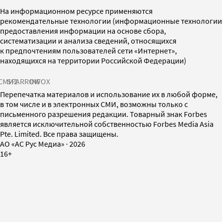
На информационном ресурсе применяются
рекомендательные технологии (информационные технологии
предоставления информации на основе сбора,
систематизации и анализа сведений, относящихся
к предпочтениям пользователей сети «Интернет»,
находящихся на территории Российской Федерации)
СМИ2
SPARROW
INFOX
Перепечатка материалов и использование их в любой форме,
в том числе и в электронных СМИ, возможны только с
письменного разрешения редакции. Товарный знак Forbes
является исключительной собственностью Forbes Media Asia
Pte. Limited. Все права защищены.
AO «АС Рус Медиа»
·
2026
16+