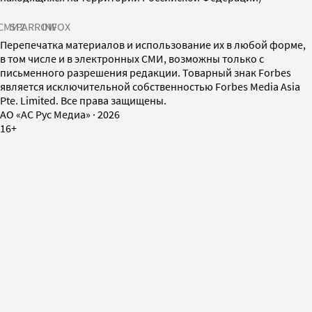
СМИ2
SPARROW
INFOX
Перепечатка материалов и использование их в любой форме,
в том числе и в электронных СМИ, возможны только с
письменного разрешения редакции. Товарный знак Forbes
является исключительной собственностью Forbes Media Asia
Pte. Limited. Все права защищены.
AO «АС Рус Медиа»
·
2026
16+