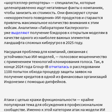
«шортселлер-репортеры» — специалисты, которые
целенаправленно ищут негативные факты о компаниях,
чтобы занизить их стоимость. Они фиксируют случаи
«некорректного поведения» ИИ-продуктов и стараются
привлечь максимальное количество внимания к этим
кейсам. Аналитики «Лаборатории Касперского»
уже
выделяют
получение бэкдоров к открытым моделям в
качестве одного из наиболее важных элементов
ландшафта сложных киберугроз в 2025 году.
Насущная проблема для компаний, связанная с
устойчивостью ИИ-моделей, — голосовое мошенничество
с применением технологий клонирования голоса. Так, в
конце 2024 года Group-IB
отчиталась
о расследовании
1100 попыток обхода процедур защиты заявок на
получение кредитов в одной из финансовых организаций
Индонезии с помощью дипфейков.
Атаки с целью кражи функциональности — крайне
популярная тема для обсуждения в профессиональном
сообществе. Именно к этой категории атак на модели ИИ