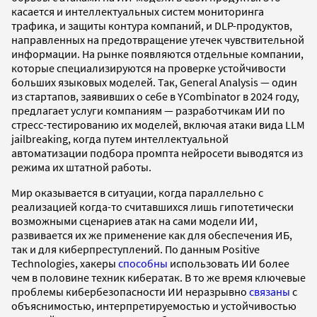
касается и интеллектуальных систем мониторинга
трафика, и защиты контура компаний, и DLP-продуктов,
направленных на предотвращение утечек чувствительной
информации. На рынке появляются отдельные компании,
которые специализируются на проверке устойчивости
больших языковых моделей. Так, General Analysis — один
из стартапов, заявивших о себе в YCombinator в 2024 году,
предлагает услуги компаниям — разработчикам ИИ по
стресс-тестированию их моделей, включая атаки вида LLM
jailbreaking, когда путем интеллектуальной
автоматизации подбора промпта нейросети выводятся из
режима их штатной работы.
Мир оказывается в ситуации, когда параллельно с
реализацией когда-то считавшихся лишь гипотетически
возможными сценариев атак на сами модели ИИ,
развивается их же применение как для обеспечения ИБ,
так и для киберпреступлений. По данным Positive
Technologies, хакеры
способны
использовать ИИ более
чем в половине техник кибератак. В то же время ключевые
проблемы кибербезопасности ИИ неразрывно
связаны
с
объяснимостью, интерпретируемостью и устойчивостью