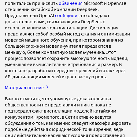
попытались причислить
обвинения
Microsoft и OpenAI в
отношении китайской компании DeepSeek.
Представители OpenAI
сообщили
, что обладают
доказательствами, связывающими DeepSeek с
использованием метода дистилляции. Дистилляция
представляет собой особый метод сжатия и оптимизации
моделей машинного обучения, при котором знания из
большой сложной модели-учителя передаются в
меньшую, более компактную модель-ученика. Этот
процесс позволяет сохранить высокую точность модели,
уменьшая ее вычислительные требования и размер. В
контексте разработки передовых решений и атак через
API дистилляция моделей играет важную роль.
Материал по теме
Важно отметить, что упомянутые доказательства
общественности не представили и никто пока не
подтвердил факт дистилляции моделей китайским
конкурентом. Кроме того, в Сети активно ведутся
обсуждения о том, как именно следует классифицировать
подобные действия с юридической точки зрения, ведь
они действительно нарушают условия предоставления