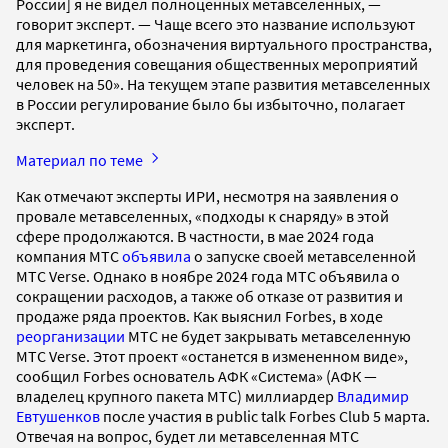
России] я не видел полноценных метавселенных, —
говорит эксперт. — Чаще всего это название используют
для маркетинга, обозначения виртуального пространства,
для проведения совещания общественных мероприятий
человек на 50». На текущем этапе развития метавселенных
в России регулирование было бы избыточно, полагает
эксперт.
Материал по теме
Как отмечают эксперты ИРИ, несмотря на заявления о
провале метавселенных, «подходы к снаряду» в этой
сфере продолжаются. В частности, в мае 2024 года
компания МТС
объявила
о запуске своей метавселенной
МТС Verse. Однако в ноябре 2024 года МТС объявила о
сокращении расходов, а также об отказе от развития и
продаже ряда проектов. Как выяснил Fоrbes, в ходе
реорганизации
МТС не будет закрывать метавселенную
МТС Verse. Этот проект «останется в измененном виде»,
сообщил Forbes основатель АФК «Система» (АФК —
владелец крупного пакета МТС) миллиардер
Владимир
Евтушенков
после участия в public talk Forbes Club 5 марта.
Отвечая на вопрос, будет ли метавселенная МТС