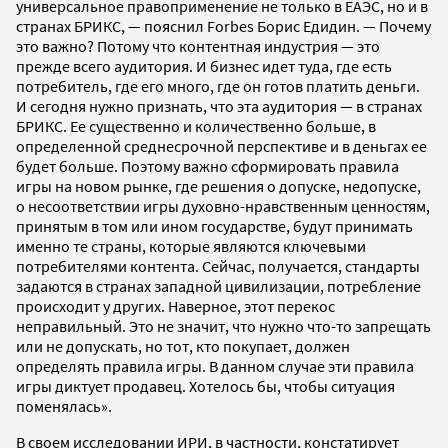
универсальное правоприменение не только в ЕАЭС, но и в
странах БРИКС, — пояснил Forbes Борис Едидин. — Почему
это важно? Потому что контентная индустрия — это
прежде всего аудитория. И бизнес идет туда, где есть
потребитель, где его много, где он готов платить деньги.
И сегодня нужно признать, что эта аудитория — в странах
БРИКС. Ее существенно и количественно больше, в
определенной среднесрочной перспективе и в деньгах ее
будет больше. Поэтому важно сформировать правила
игры на новом рынке, где решения о допуске, недопуске,
о несоответствии игры духовно-нравственным ценностям,
принятым в том или ином государстве, будут принимать
именно те страны, которые являются ключевыми
потребителями контента. Сейчас, получается, стандарты
задаются в странах западной цивилизации, потребление
происходит у других. Наверное, этот перекос
неправильный. Это не значит, что нужно что-то запрещать
или не допускать, но тот, кто покупает, должен
определять правила игры. В данном случае эти правила
игры диктует продавец. Хотелось бы, чтобы ситуация
поменялась».
В своем исследовании ИРИ, в частности, констатирует