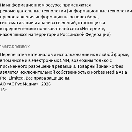
На информационном ресурсе применяются
рекомендательные технологии (информационные технологии
предоставления информации на основе сбора,
систематизации и анализа сведений, относящихся
к предпочтениям пользователей сети «Интернет»,
находящихся на территории Российской Федерации)
СМИ2
SPARROW
INFOX
Перепечатка материалов и использование их в любой форме,
в том числе и в электронных СМИ, возможны только с
письменного разрешения редакции. Товарный знак Forbes
является исключительной собственностью Forbes Media Asia
Pte. Limited. Все права защищены.
AO «АС Рус Медиа»
·
2026
16+