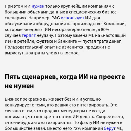
При этом ИИ
нужен
только крупнейшим компаниям с
большими объемами данных в специфических бизнес-
сценариях. Например, P&G
использует
ИИ для
обслуживания оборудования на производстве. Компании,
которые внедряют ИИ несоразмерно целям, в 80%
случаев
терпят
неудачу. Поэтому замена ML на «настоящий
ИИ» в ретейле, фудтехе и банкинге — пустая трата денег.
Пользовательский опыт не изменится, продажи не
вырастут, а затраты улетят в космос.
Пять сценариев, когда ИИ на проекте
не нужен
Бизнес прекрасно выживает без ИИ и успешно
конкурирует с теми, кто решил его интегрировать. Это
связано с тем, что продакт-менеджеры не всегда
понимают, что конкретно с этим ИИ делать. Скорее всего,
«что-нибудь автоматизировать». По факту ИИ не нужен в
большинстве задач. Вместо него 72% компаний
берут
ML,