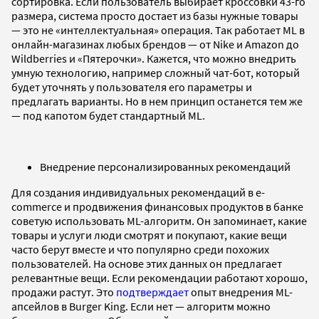
сортировка. Если пользователь выбирает кроссовки 43-го
размера, система просто достает из базы нужные товары
— это не «интеллектуальная» операция. Так работает ML в
онлайн-магазинах любых брендов — от Nike и Amazon до
Wildberries и «Пятерочки». Кажется, что можно внедрить
умную технологию, например сложный чат-бот, который
будет уточнять у пользователя его параметры и
предлагать варианты. Но в нем принцип останется тем же
— под капотом будет стандартный ML.
Внедрение персонализированных рекомендаций
Для создания индивидуальных рекомендаций в e-
commerce и продвижения финансовых продуктов в банке
советую использовать ML-алгоритм. Он запоминает, какие
товары и услуги люди смотрят и покупают, какие вещи
часто берут вместе и что популярно среди похожих
пользователей. На основе этих данных он предлагает
релевантные вещи. Если рекомендации работают хорошо,
продажи растут. Это
подтверждает
опыт внедрения ML-
апсейлов в Burger King. Если нет — алгоритм можно