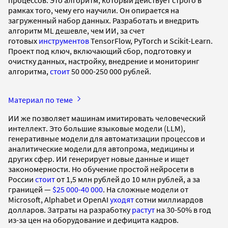
рамках того, чему его научили. Он опирается на
загруженный набор данных. Разработать и внедрить
алгоритм ML дешевле, чем ИИ, за счет
готовых
инструментов
TensorFlow, PyTorch и Scikit-Learn.
Проект под ключ, включающий сбор, подготовку и
очистку данных, настройку, внедрение и мониторинг
алгоритма,
стоит
50 000-250 000 рублей.
Материал по теме
ИИ же позволяет машинам имитировать человеческий
интеллект. Это большие языковые модели (LLM),
генеративные модели для автоматизации процессов и
аналитические модели для автопрома, медицины и
других сфер. ИИ генерирует новые данные и ищет
закономерности. Но обучение простой нейросети в
России
стоит
от 1,5 млн рублей до 10 млн рублей, а за
границей —
$25 000-40 000
. На сложные модели от
Microsoft, Alphabet и OpenAI
уходят
сотни миллиардов
долларов. Затраты на разработку
растут
на 30-50% в год
из-за цен на оборудование и дефицита кадров.