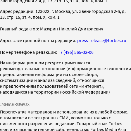
Звенигородская 2-я, д. 13, стр. 15, эт. 4, пом. X, ком. 1
Адрес редакции: 123022, г. Москва, ул. Звенигородская 2-я, д.
13, стр. 15, эт. 4, пом. X, ком. 1
Главный редактор: Мазурин Николай Дмитриевич
Адрес электронной почты редакции:
press-release@forbes.ru
Номер телефона редакции:
+7 (495) 565-32-06
На информационном ресурсе применяются
рекомендательные технологии (информационные технологии
предоставления информации на основе сбора,
систематизации и анализа сведений, относящихся
к предпочтениям пользователей сети «Интернет»,
находящихся на территории Российской Федерации)
СМИ2
SPARROW
INFOX
Перепечатка материалов и использование их в любой форме,
в том числе и в электронных СМИ, возможны только с
письменного разрешения редакции. Товарный знак Forbes
является исключительной собственностью Forbes Media Asia