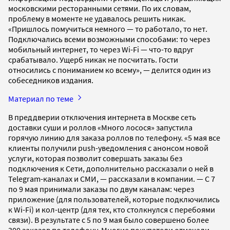
московскими ресторанными сетями. По их словам,
проблему в моменте не удавалось решить никак.
«Пришлось помучиться немного — то работало, то нет.
Подключались всеми возможными способами: то через
мобильный интернет, то через Wi-Fi — что-то вдруг
срабатывало. Ущерб никак не посчитать. Гости
относились с пониманием ко всему», — делится один из
собеседников издания.
Материал по теме
В преддверии отключения интернета в Москве сеть
доставки суши и роллов «Много лосося» запустила
горячую линию для заказа роллов по телефону. «5 мая все
клиенты получили push-уведомления с анонсом новой
услуги, которая позволит совершать заказы без
подключения к Сети, дополнительно рассказали о ней в
Telegram-каналах и СМИ, — рассказали в компании. — С 7
по 9 мая принимали заказы по двум каналам: через
приложение (для пользователей, которые подключились
к Wi-Fi) и кол-центр (для тех, кто столкнулся с перебоями
связи). В результате с 5 по 9 мая было совершено более