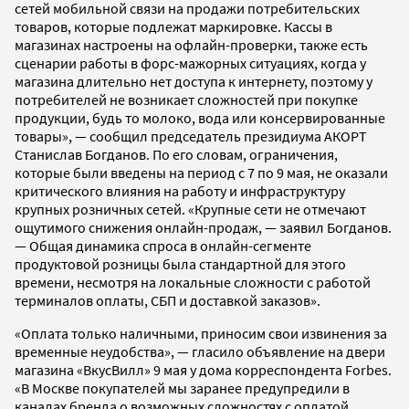
сетей мобильной связи на продажи потребительских
товаров, которые подлежат маркировке. Кассы в
магазинах настроены на офлайн-проверки, также есть
сценарии работы в форс-мажорных ситуациях, когда у
магазина длительно нет доступа к интернету, поэтому у
потребителей не возникает сложностей при покупке
продукции, будь то молоко, вода или консервированные
товары», — сообщил председатель президиума АКОРТ
Станислав Богданов. По его словам, ограничения,
которые были введены на период с 7 по 9 мая, не оказали
критического влияния на работу и инфраструктуру
крупных розничных сетей. «Крупные сети не отмечают
ощутимого снижения онлайн-продаж, — заявил Богданов.
— Общая динамика спроса в онлайн-сегменте
продуктовой розницы была стандартной для этого
времени, несмотря на локальные сложности с работой
терминалов оплаты, СБП и доставкой заказов».
«Оплата только наличными, приносим свои извинения за
временные неудобства», — гласило объявление на двери
магазина «ВкусВилл» 9 мая у дома корреспондента Forbes.
«В Москве покупателей мы заранее предупредили в
каналах бренда о возможных сложностях с оплатой