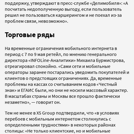
поддержку, утверждают в пресс-службе «Делимобиля»: «А
посчитать недополученную выгоду, если пользователь
решил не пользоваться каршерингом и не поехал из-за
проблем связи, невозможно».
Торговые ряды
На временные ограничения мобильного интернета в
период с 7 по 9 мая ретейл, по мнению генерального
директора «INFOLine-Аналитики» Михаила Бурмистрова,
отреагировал спокойно. «Сами сети и мобильные
операторы заранее постарались уведомить покупателей и
клиентов о предстоящих ограничениях. Да, временные
проблемы на кассах со считыванием кодов «Честный
знак» и ЕГАИС были, но они не носили массовый характер.
В масштабах страны и Москвы все прошло фактически
незаметно», — говорит он.
Тем не менее в Х5 Group подтвердили, что «в условиях
перебоев с мобильным интернетом столкнулись с
определенными трудностями» в некоторых районах
столицы: «Не только клиентские, но и мобильные