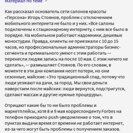
Материал по теме
Как рассказал основатель сети салонов красоты
«Персона» Игорь Стоянов, проблем с отключением
мобильного интернета не было и у них. «Все салоны
подключены к стационарному интернету, с ним все было в
порядке. На мобильном работают надомники, дешевые
моностудии. Правда, клиенты не приезжали с 10 до 15
часов, но профессиональные администраторы бизнес-
сегмента и премиального умеют с этим работать —
перенесли людям запись на после 10 мая. С этим ничего не
сделать», — размышляет Стоянов. По его словам, в
моменте в эти дни компания несет потери, но они
сезонные, майские: «Это традиционный спад, потому что
люди уезжают на дачи, за город. Мы свои деньги
наверстаем после майских: люди вернутся, подстригутся,
сделают массаж и другие нужные процедуры».
Отрицают какие бы то ни было проблемы и
маркетплейсы, хотя 8 и 9 мая корреспонденту Forbes на
телефон приходило рush-уведомление о том, что в
пунктах выдачи время от времени не работает интернет,
из-за чего могут быть проблемы с получением заказов.