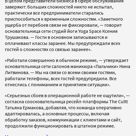
В целом представители бизнеса в сфере обслуживания
заверяют: больших сложностей никто не испытал,
практически все предприниматели старались
приспособиться к временным сложностям. «Заметного
ущерба от перебоев связи не фиксировали, — говорит
основательница сети студий йоги Yoga Space Ксения
Трушакова. — Гости в основном записываются и
оплачивают классы заранее. Мы предупреждали всех
гостей о сложностях со связью заранее».
«Работали совершенно в обычном режиме, — утверждает
основательница сети салонов маникюра «Пальчики» Нина
Литвинова. — Мы на связи со всеми своими гостями,
работали телефоны, всех гостей предупредили. Все
отнеслись с пониманием и принятием ситуации».
«Серьезных сбоев в операционной работе не ощутили», —
согласна соосновательница ресейл-платформы The Cultt
Татьяна Ермакова, добавляя, что команда оперативно
адаптировалась, а основные процессы, включая
обработку заказов, коммуникации с клиентами и сайт,
продолжили функционировать в штатном режиме.