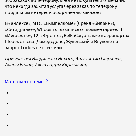
300 заказов по телефону. Многие покупатели отмечали,
что некогда забытая услуга через заказ по телефону
придала им интерес к оформлению заказов».
В «Яндексе», МТС, «Вымпелкоме» (бренд «билайн»),
«Ситидрайве», Whoosh отказались от комментариев. В
«Мегафоне», Т2, «Юренте», BelkaCar, а также в аэропортах
Шереметьево, Домодедово, Жуковский и Внуково на
запрос Forbes не ответили.
При участии Владислава Нового, Анастастии Гаврилюк,
Алены Белой, Александры Киракасянц
Материал по теме