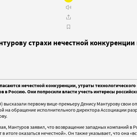
нтурову страхи нечестной конкуренции
саются нечестной конкуренции, утраты технологического с
ров в Россию. Они попросили власти учесть интересы россий
 высказали первому вице-премьеру Денису Мантурову свои оп
ой на обращение исполнительного директора Ассоциации раз
ову.
мая, Мантуров заявил, что возвращение западных компаний в 
 в итоге оказаться нечестной». Он также указывает, что она «