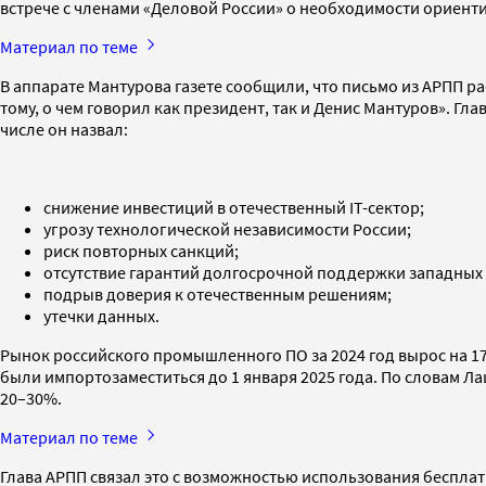
встрече с членами «Деловой России» о необходимости ориен
Материал по теме
В аппарате Мантурова газете сообщили, что письмо из АРПП р
тому, о чем говорил как президент, так и Денис Мантуров». Г
числе он назвал:
снижение инвестиций в отечественный IT-сектор;
угрозу технологической независимости России;
риск повторных санкций;
отсутствие гарантий долгосрочной поддержки западных
подрыв доверия к отечественным решениям;
утечки данных.
Рынок российского промышленного ПО за 2024 год вырос на 
были импортозаместиться до 1 января 2025 года. По словам Л
20–30%.
Материал по теме
Глава АРПП связал это с возможностью использования бесплат