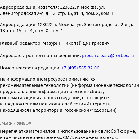
Адрес редакции, издателя: 123022, г. Москва, ул.
Звенигородская 2-я, д. 13, стр. 15, эт. 4, пом. X, ком. 1
Адрес редакции: 123022, г. Москва, ул. Звенигородская 2-я, д.
13, стр. 15, эт. 4, пом. X, ком. 1
Главный редактор: Мазурин Николай Дмитриевич
Адрес электронной почты редакции:
press-release@forbes.ru
Номер телефона редакции:
+7 (495) 565-32-06
На информационном ресурсе применяются
рекомендательные технологии (информационные технологии
предоставления информации на основе сбора,
систематизации и анализа сведений, относящихся
к предпочтениям пользователей сети «Интернет»,
находящихся на территории Российской Федерации)
СМИ2
SPARROW
INFOX
Перепечатка материалов и использование их в любой форме,
в том числе и в электронных СМИ, возможны только с