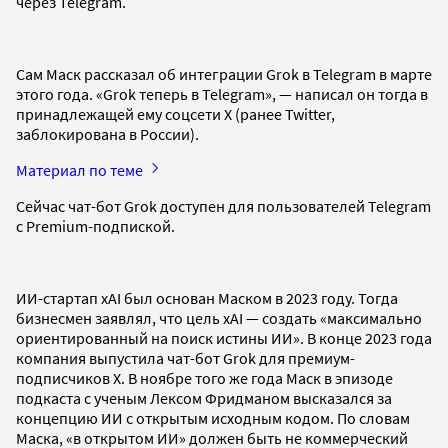
через Telegram.
Сам Маск рассказал об интеграции Grok в Telegram в марте
этого года. «Grok теперь в Telegram», — написал он тогда в
принадлежащей ему соцсети X (ранее Twitter,
заблокирована в России).
Материал по теме
Сейчас чат-бот Grok доступен для пользователей Telegram
с Premium-подпиской.
ИИ-стартап xAI был основан Маском в 2023 году. Тогда
бизнесмен заявлял, что цель xAI — создать «максимально
ориентированный на поиск истины ИИ». В конце 2023 года
компания выпустила чат-бот Grok для премиум-
подписчиков X. В ноябре того же года Маск в эпизоде
подкаста с ученым Лексом Фридманом высказался за
концепцию ИИ с открытым исходным кодом. По словам
Маска, «в открытом ИИ» должен быть не коммерческий