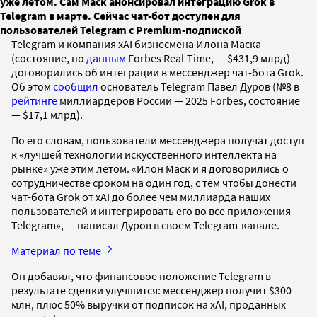
уже летом. Сам Маск анонсировал интеграцию Grok в
Telegram в марте. Сейчас чат-бот доступен для
пользователей Telegram с Premium-подпиской
Telegram и компания xAI бизнесмена Илона Маска
(состояние, по
данным
Forbes Real-Time, — $431,9 млрд)
договорились об интеграции в мессенджер чат-бота Grok.
Об этом
сообщил
основатель Telegram Павел Дуров (№8 в
рейтинге
миллиардеров России — 2025 Forbes, состояние
— $17,1 млрд).
По его словам, пользователи мессенджера получат доступ
к «лучшей технологии искусственного интеллекта на
рынке» уже этим летом. «Илон Маск и я договорились о
сотрудничестве сроком на один год, с тем чтобы донести
чат-бота Grok от xAI до более чем миллиарда наших
пользователей и интегрировать его во все приложения
Telegram», — написал Дуров в своем Telegram-канале.
Материал по теме
Он добавил, что финансовое положение Telegram в
результате сделки улучшится: мессенджер получит $300
млн, плюс 50% выручки от подписок на xAI, проданных