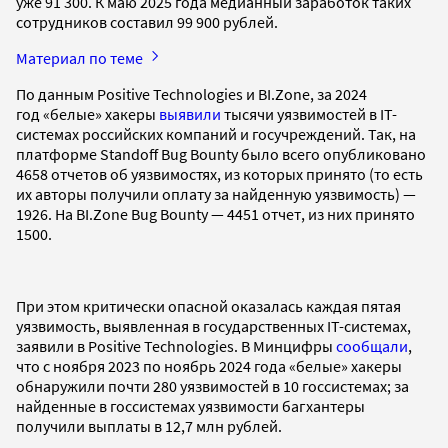
уже 91 300. К маю 2025 года медианный заработок таких
сотрудников составил 99 900 рублей.
Материал по теме
По данным Positive Technologies и BI.Zone, за 2024
год «белые» хакеры
выявили
тысячи уязвимостей в IT-
системах российских компаний и госучреждений. Так, на
платформе Standoff Bug Bounty было всего опубликовано
4658 отчетов об уязвимостях, из которых принято (то есть
их авторы получили оплату за найденную уязвимость) —
1926. На BI.Zone Bug Bounty — 4451 отчет, из них принято
1500.
При этом критически опасной оказалась каждая пятая
уязвимость, выявленная в государственных IT-системах,
заявили в Positive Technologies. В Минцифры
сообщали
,
что с ноября 2023 по ноябрь 2024 года «белые» хакеры
обнаружили почти 280 уязвимостей в 10 госсистемах; за
найденные в госсистемах уязвимости багхантеры
получили выплаты в 12,7 млн рублей.