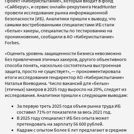
Проект «Кибериспытание», который входит в фонд
«Сайберус», и сервис онлайн-рекрутинга HeadHunter
провели исследование рынка информационной
безопасности (ИБ). Аналитики пришли к выводу, что
самыми востребованными специалистами ИБ стали
«белые» хакеры, специалисты по тестированию на
проникновение, сообщили в АО «Кибериспытание»
Forbes.
«Оценить уровень защищенности бизнеса невозможно
без привлечения этичных хакеров, другого объективного
способа понять, насколько состоятельна выстроенная
защита, просто не существует», — прокомментировала
итоги исследования гендиректор АО «Кибериспытание»
Наталья Воеводина. Число вакансий для «белых»
(этичных) хакеров в 2025 году выросло на 20%, следует из
исследования. Аналитики пришли к следующим выводам:
За первую треть 2025 года объем рынка труда ИБ
составил 71% от показателя за весь 2021 год.
В 2025 году специалист ИБ без опыта может
претендовать на зарплату 56 600 рублей.
Кадрам с опытом более 6 лет предлагают в среднем