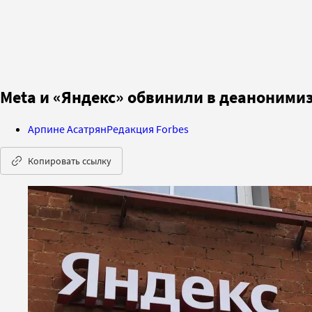
Meta и «Яндекс» обвинили в деаноними
Арпине Асатрян
Редакция Forbes
Копировать ссылку