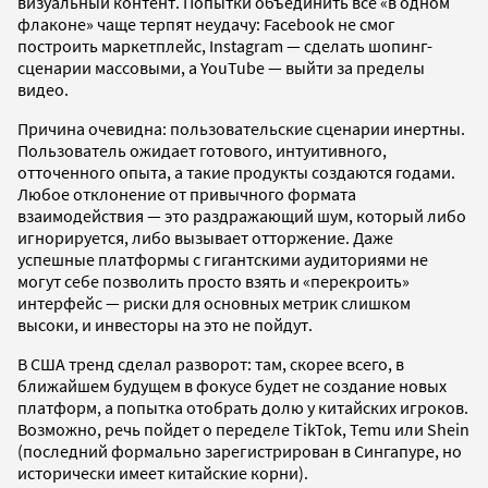
визуальный контент. Попытки объединить все «в одном
флаконе» чаще терпят неудачу: Facebook не смог
построить маркетплейс, Instagram — сделать шопинг-
сценарии массовыми, а YouTube — выйти за пределы
видео.
Причина очевидна: пользовательские сценарии инертны.
Пользователь ожидает готового, интуитивного,
отточенного опыта, а такие продукты создаются годами.
Любое отклонение от привычного формата
взаимодействия — это раздражающий шум, который либо
игнорируется, либо вызывает отторжение. Даже
успешные платформы с гигантскими аудиториями не
могут себе позволить просто взять и «перекроить»
интерфейс — риски для основных метрик слишком
высоки, и инвесторы на это не пойдут.
В США тренд сделал разворот: там, скорее всего, в
ближайшем будущем в фокусе будет не создание новых
платформ, а попытка отобрать долю у китайских игроков.
Возможно, речь пойдет о переделе TikTok, Temu или Shein
(последний формально зарегистрирован в Сингапуре, но
исторически имеет китайские корни).