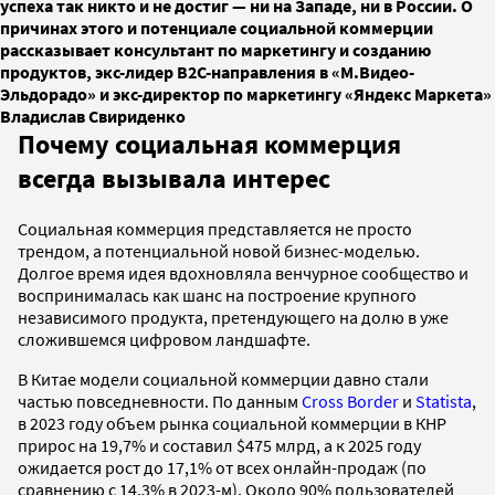
успеха так никто и не достиг — ни на Западе, ни в России. О
причинах этого и потенциале социальной коммерции
рассказывает консультант по маркетингу и созданию
продуктов, экс-лидер B2C-направления в «М.Видео-
Эльдорадо» и экс-директор по маркетингу «Яндекс Маркета»
Владислав Свириденко
Почему социальная коммерция
всегда вызывала интерес
Социальная коммерция представляется не просто
трендом, а потенциальной новой бизнес-моделью.
Долгое время идея вдохновляла венчурное сообщество и
воспринималась как шанс на построение крупного
независимого продукта, претендующего на долю в уже
сложившемся цифровом ландшафте.
В Китае модели социальной коммерции давно стали
частью повседневности. По данным
Cross Border
и
Statista
,
в 2023 году объем рынка социальной коммерции в КНР
прирос на 19,7% и составил $475 млрд, а к 2025 году
ожидается рост до 17,1% от всех онлайн-продаж (по
сравнению с 14,3% в 2023-м). Около 90% пользователей